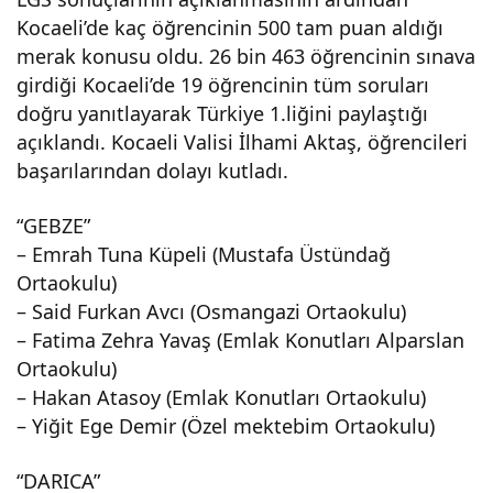
Kocaeli’de kaç öğrencinin 500 tam puan aldığı
enci
merak konusu oldu. 26 bin 463 öğrencinin sınava
girdiği Kocaeli’de 19 öğrencinin tüm soruları
500
doğru yanıtlayarak Türkiye 1.liğini paylaştığı
açıklandı. Kocaeli Valisi İlhami Aktaş, öğrencileri
tam
başarılarından dolayı kutladı.
pua
“GEBZE”
– Emrah Tuna Küpeli (Mustafa Üstündağ
n
Ortaokulu)
– Said Furkan Avcı (Osmangazi Ortaokulu)
– Fatima Zehra Yavaş (Emlak Konutları Alparslan
aldı.
Ortaokulu)
– Hakan Atasoy (Emlak Konutları Ortaokulu)
İşte
– Yiğit Ege Demir (Özel mektebim Ortaokulu)
LGS
“DARICA”