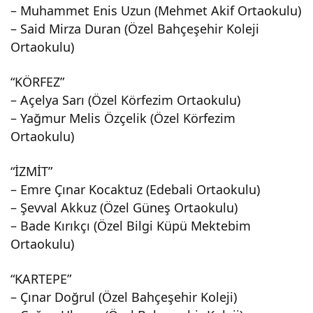
– Muhammet Enis Uzun (Mehmet Akif Ortaokulu)
birin
– Said Mirza Duran (Özel Bahçeşehir Koleji
Ortaokulu)
ciler
“KÖRFEZ”
i
– Açelya Sarı (Özel Körfezim Ortaokulu)
– Yağmur Melis Özçelik (Özel Körfezim
Ortaokulu)
“İZMİT”
– Emre Çınar Kocaktuz (Edebali Ortaokulu)
– Şevval Akkuz (Özel Güneş Ortaokulu)
– Bade Kırıkçı (Özel Bilgi Küpü Mektebim
Ortaokulu)
“KARTEPE”
– Çınar Doğrul (Özel Bahçeşehir Koleji)