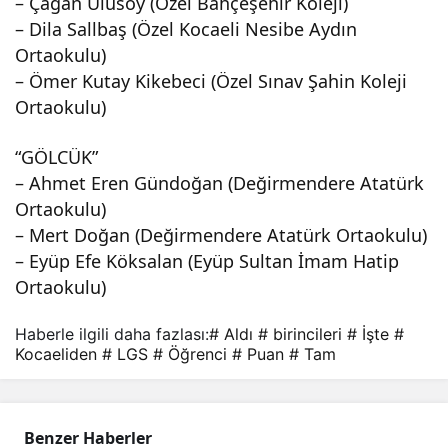
– Çağan Ulusoy (Özel Bahçeşehir Koleji)
– Dila Sallbaş (Özel Kocaeli Nesibe Aydın
Ortaokulu)
– Ömer Kutay Kikebeci (Özel Sınav Şahin Koleji
Ortaokulu)
“GÖLCÜK”
– Ahmet Eren Gündoğan (Değirmendere Atatürk
Ortaokulu)
– Mert Doğan (Değirmendere Atatürk Ortaokulu)
– Eyüp Efe Köksalan (Eyüp Sultan İmam Hatip
Ortaokulu)
Haberle ilgili daha fazlası:
# Aldı
# birincileri
# İşte
#
Kocaeliden
# LGS
# Öğrenci
# Puan
# Tam
Benzer Haberler