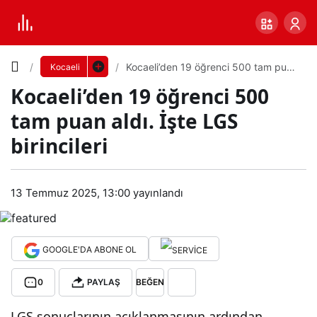
Yazı
Kocaeli’den 19 öğrenci 500 tam puan
Kocaeli
aldı. İşte LGS birincileri
Kocaeli’den 19 öğrenci 500
Boyutunu
tam puan aldı. İşte LGS
Ayarla
birincileri
Koc
0
PAYLAŞ
aeli’
13 Temmuz 2025, 13:00
yayınlandı
Küçük
100%
Dev
den
GOOGLE'DA ABONE OL
19
Varsayılana
0
PAYLAŞ
BEĞEN
öğr
dön
LGS sonuçlarının açıklanmasının ardından