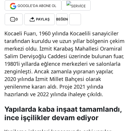
GOOGLE'DA ABONE OL
göl
0
PAYLAŞ
BEĞEN
temi
Kocaeli Fuarı, 1960 yılında Kocaelili sanayiciler
tarafından kuruldu ve uzun yıllar bölgenin çekim
zlen
merkezi oldu. İzmit Karabaş Mahallesi Oramiral
Salim Dervişoğlu Caddesi üzerinde bulunan fuar,
iyor
1980’li yıllarda eğlence merkezleri ve salonlarla
zenginleşti. Ancak zamanla yıpranan yapılar,
ve
2020 yılında İzmit Millet Bahçesi olarak
yenilenme kararı aldı. Proje 2021 yılında
yeni
hazırlandı ve 2022 yılında ihaleye çıkıldı.
iske
Yapılarda kaba inşaat tamamlandı,
ince işçilikler devam ediyor
leler