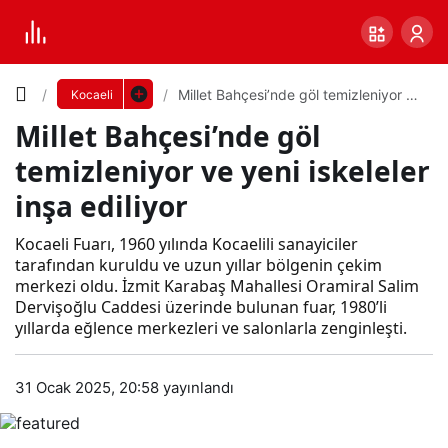
Yazı
Millet Bahçesi’nde göl temizleniyor ve
Kocaeli
yeni iskeleler inşa ediliyor
Millet Bahçesi’nde göl
Boyutunu
temizleniyor ve yeni iskeleler
Ayarla
inşa ediliyor
Mill
Kocaeli Fuarı, 1960 yılında Kocaelili sanayiciler
0
PAYLAŞ
et
tarafından kuruldu ve uzun yıllar bölgenin çekim
merkezi oldu. İzmit Karabaş Mahallesi Oramiral Salim
Küçük
100%
Dev
Dervişoğlu Caddesi üzerinde bulunan fuar, 1980’li
Bah
yıllarda eğlence merkezleri ve salonlarla zenginleşti.
çesi’
Varsayılana
31 Ocak 2025, 20:58
yayınlandı
nde
dön