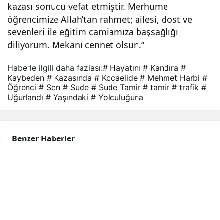
kazası sonucu vefat etmiştir. Merhume
rlan
öğrencimize Allah’tan rahmet; ailesi, dost ve
sevenleri ile eğitim camiamıza başsağlığı
dı
diliyorum. Mekanı cennet olsun.”
Haberle ilgili daha fazlası:
# Hayatını
# Kandıra
#
Kaybeden
# Kazasında
# Kocaelide
# Mehmet Harbi
#
Öğrenci
# Son
# Sude
# Sude Tamir
# tamir
# trafik
#
Uğurlandı
# Yaşındaki
# Yolculuğuna
Benzer Haberler