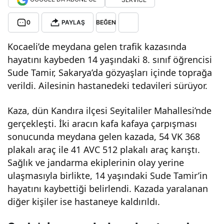
hay
0
PAYLAŞ
BEĞEN
atını
Kocaeli’de meydana gelen trafik kazasında
hayatını kaybeden 14 yaşındaki 8. sınıf öğrencisi
Sude Tamir, Sakarya’da gözyaşları içinde toprağa
kay
verildi. Ailesinin hastanedeki tedavileri sürüyor.
bed
Kaza, dün Kandıra ilçesi Seyitaliler Mahallesi’nde
gerçekleşti. İki aracın kafa kafaya çarpışması
en
sonucunda meydana gelen kazada, 54 VK 368
plakalı araç ile 41 AVC 512 plakalı araç karıştı.
14
Sağlık ve jandarma ekiplerinin olay yerine
ulaşmasıyla birlikte, 14 yaşındaki Sude Tamir’in
yaşı
hayatını kaybettiği belirlendi. Kazada yaralanan
diğer kişiler ise hastaneye kaldırıldı.
nda