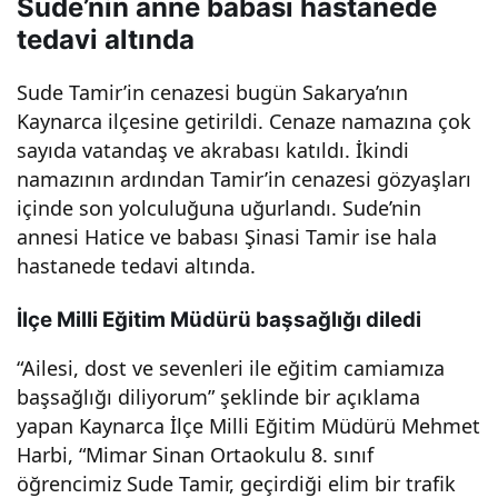
Sude’nin anne babası hastanede
ki
tedavi altında
Sud
Sude Tamir’in cenazesi bugün Sakarya’nın
Kaynarca ilçesine getirildi. Cenaze namazına çok
sayıda vatandaş ve akrabası katıldı. İkindi
e
namazının ardından Tamir’in cenazesi gözyaşları
içinde son yolculuğuna uğurlandı. Sude’nin
son
annesi Hatice ve babası Şinasi Tamir ise hala
hastanede tedavi altında.
yolc
İlçe Milli Eğitim Müdürü başsağlığı diledi
uluğ
“Ailesi, dost ve sevenleri ile eğitim camiamıza
başsağlığı diliyorum” şeklinde bir açıklama
una
yapan Kaynarca İlçe Milli Eğitim Müdürü Mehmet
Harbi, “Mimar Sinan Ortaokulu 8. sınıf
uğu
öğrencimiz Sude Tamir, geçirdiği elim bir trafik