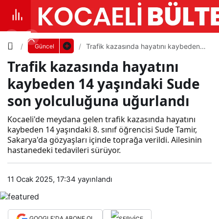
Yazı
Trafik kazasında hayatını kaybeden
Güncel
14 yaşındaki Sude son yolculuğuna
Trafik kazasında hayatını
uğurlandı
Boyutunu
kaybeden 14 yaşındaki Sude
Ayarla
son yolculuğuna uğurlandı
Traf
Kocaeli'de meydana gelen trafik kazasında hayatını
0
PAYLAŞ
ik
kaybeden 14 yaşındaki 8. sınıf öğrencisi Sude Tamir,
Sakarya'da gözyaşları içinde toprağa verildi. Ailesinin
Küçük
100%
Dev
hastanedeki tedavileri sürüyor.
kaz
11 Ocak 2025, 17:34
yayınlandı
asın
Varsayılana
da
dön
GOOGLE'DA ABONE OL