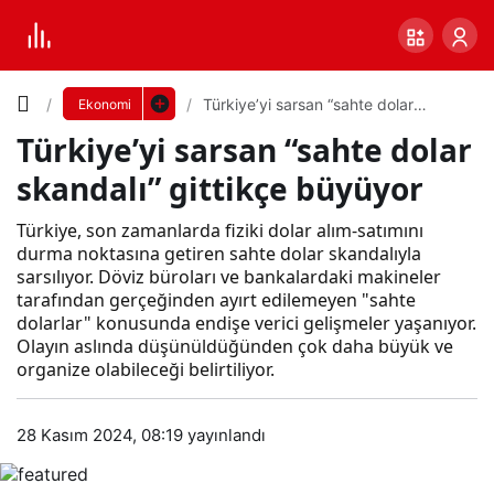
Yazı
Türkiye’yi sarsan “sahte dolar
Ekonomi
skandalı” gittikçe büyüyor
Türkiye’yi sarsan “sahte dolar
Boyutunu
skandalı” gittikçe büyüyor
Ayarla
Tür
Türkiye, son zamanlarda fiziki dolar alım-satımını
durma noktasına getiren sahte dolar skandalıyla
0
PAYLAŞ
sarsılıyor. Döviz büroları ve bankalardaki makineler
kiye’
tarafından gerçeğinden ayırt edilemeyen "sahte
dolarlar" konusunda endişe verici gelişmeler yaşanıyor.
Küçük
100%
Dev
Olayın aslında düşünüldüğünden çok daha büyük ve
yi
organize olabileceği belirtiliyor.
sars
Varsayılana
28 Kasım 2024, 08:19
yayınlandı
an
dön