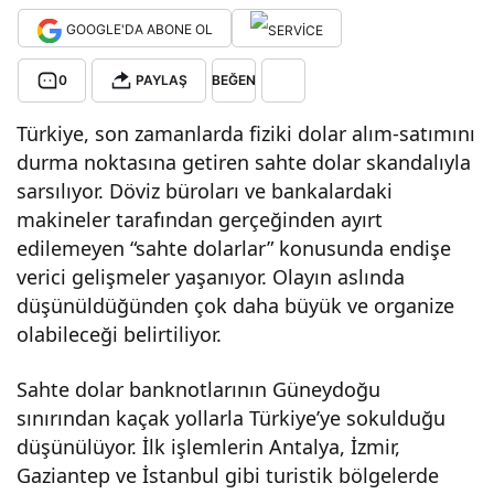
GOOGLE'DA ABONE OL
“sa
0
PAYLAŞ
BEĞEN
hte
Türkiye, son zamanlarda fiziki dolar alım-satımını
dola
durma noktasına getiren sahte dolar skandalıyla
sarsılıyor. Döviz büroları ve bankalardaki
makineler tarafından gerçeğinden ayırt
r
edilemeyen “sahte dolarlar” konusunda endişe
verici gelişmeler yaşanıyor. Olayın aslında
ska
düşünüldüğünden çok daha büyük ve organize
olabileceği belirtiliyor.
ndal
Sahte dolar banknotlarının Güneydoğu
ı”
sınırından kaçak yollarla Türkiye’ye sokulduğu
düşünülüyor. İlk işlemlerin Antalya, İzmir,
gitti
Gaziantep ve İstanbul gibi turistik bölgelerde