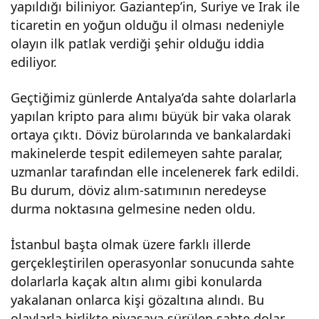
yapıldığı biliniyor. Gaziantep’in, Suriye ve Irak ile
kçe
ticaretin en yoğun olduğu il olması nedeniyle
olayın ilk patlak verdiği şehir olduğu iddia
büy
ediliyor.
Geçtiğimiz günlerde Antalya’da sahte dolarlarla
üyo
yapılan kripto para alımı büyük bir vaka olarak
ortaya çıktı. Döviz bürolarında ve bankalardaki
r
makinelerde tespit edilemeyen sahte paralar,
uzmanlar tarafından elle incelenerek fark edildi.
Bu durum, döviz alım-satımının neredeyse
durma noktasına gelmesine neden oldu.
İstanbul başta olmak üzere farklı illerde
gerçekleştirilen operasyonlar sonucunda sahte
dolarlarla kaçak altın alımı gibi konularda
yakalanan onlarca kişi gözaltına alındı. Bu
olaylarla birlikte piyasaya sürülen sahte dolar