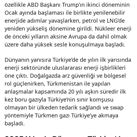
özellikle ABD Başkanı Trump’ın ikinci döneminin
nde
Ocak ayında başlaması ile birlikte yenilenebilir
enerjide adımlar yavaşlarken, petrol ve LNG’de
Nele
yeniden yükseliş dönemine girildi. Nükleer enerji
de önceki yılların aksine Avrupa da dahil olmak
r
üzere daha yüksek sesle konuşulmaya başladı.
Yaş
Dünyanın yanısıra Türkiye’de de yılın ilk yarısında
enerji sektöründe uluslararası enerji işbirlikleri
öne çıktı. Doğalgazda arz güvenliği ve bölgesel
andı
rol güçlenirken, Türkmenistan ile yapılan
anlaşmalar kapsamında 20 yılı aşkın süredir ilk
? –
kez boru gazıyla Türkiye’nin sınır komşusu
olmayan bir ülkeden tedarik sağlandı ve swap
Son
yöntemiyle Türkmen gazı Türkiye’ye akmaya
başladı.
Geli