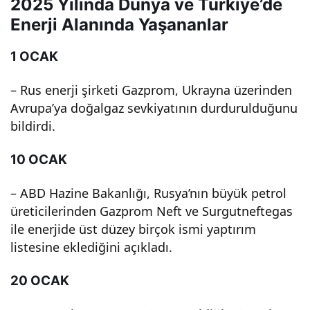
2025 Yılında Dünya ve Türkiye’de
şme
Enerji Alanında Yaşananlar
ler
1 OCAK
ve
– Rus enerji şirketi Gazprom, Ukrayna üzerinden
Avrupa’ya doğalgaz sevkiyatının durdurulduğunu
bildirdi.
Öne
10 OCAK
mli
– ABD Hazine Bakanlığı, Rusya’nın büyük petrol
Olay
üreticilerinden Gazprom Neft ve Surgutneftegas
ile enerjide üst düzey birçok ismi yaptırım
lar
listesine eklediğini açıkladı.
20 OCAK