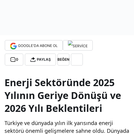
202
5
Yılın
GOOGLE'DA ABONE OL
da
0
PAYLAŞ
BEĞEN
Ene
Enerji Sektöründe 2025
Yılının Geriye Dönüşü ve
rji
2026 Yılı Beklentileri
Sekt
Türkiye ve dünyada yılın ilk yarısında enerji
örü
sektörü önemli gelişmelere sahne oldu. Dünyada