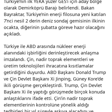
Türkiye’nin ilk YEKA yüzer GES’i için aday bölge
olarak Demirköprü Barajı belirlendi. Bakan
Bayraktar, Türkiye’nin enerji filosuna yeni katılan
7’nci nesil 2 derin deniz sondaj gemisinin ilkinin
ocakta, diğerinin şubatta göreve hazır olacağını
açıkladı.
Türkiye ile ABD arasında nükleer enerji
alanındaki işbirliğini derinleştirecek anlaşma
imzalandı. Çin, nadir toprak elementleri ve
üretim teknolojileri ihracatına kısıtlamalar
getirdiğini duyurdu. ABD Başkanı Donald Trump
ve Çin Devlet Başkanı Xi Jinping, Güney Kore’de
ikili görüşme gerçekleştirdi. Trump, Çin Devlet
Başkanı Xi ile yaptığı görüşmede birçok konuda
anlaştıklarını ifade etti. Çin’in nadir toprak
elementlerinin kontrolüne yönelik aldığı
tedbirleri bir yıl süreyle askıya alacağını ve