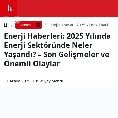
Yazı
Enerji Haberleri: 2025 Yılında Enerji
Ekonomi
Sektöründe Neler Yaşandı? – Son
Enerji Haberleri: 2025 Yılında
Gelişmeler ve Önemli Olaylar
Boyutunu
Enerji Sektöründe Neler
Ayarla
Yaşandı? – Son Gelişmeler ve
Ene
Önemli Olaylar
0
PAYLAŞ
rji
Küçük
100%
Dev
31 Aralık 2025, 13:38
yayınlandı
Hab
erler
Varsayılana
i:
dön