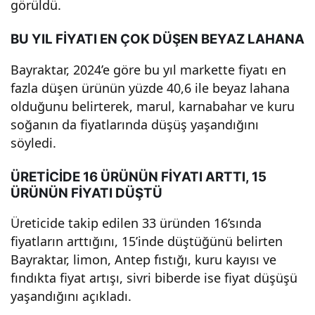
görüldü.
!
BU YIL FİYATI EN ÇOK DÜŞEN BEYAZ LAHANA
İşte
Bayraktar, 2024’e göre bu yıl markette fiyatı en
fazla düşen ürünün yüzde 40,6 ile beyaz lahana
Det
olduğunu belirterek, marul, karnabahar ve kuru
soğanın da fiyatlarında düşüş yaşandığını
ayla
söyledi.
r ve
ÜRETİCİDE 16 ÜRÜNÜN FİYATI ARTTI, 15
ÜRÜNÜN FİYATI DÜŞTÜ
Tah
Üreticide takip edilen 33 üründen 16’sında
fiyatların arttığını, 15’inde düştüğünü belirten
minl
Bayraktar, limon, Antep fıstığı, kuru kayısı ve
fındıkta fiyat artışı, sivri biberde ise fiyat düşüşü
er
yaşandığını açıkladı.