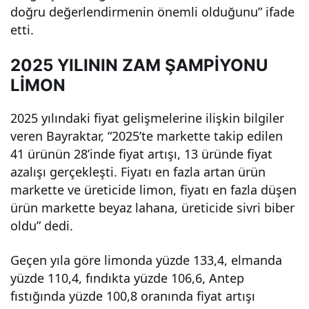
doğru değerlendirmenin önemli olduğunu” ifade
Old
etti.
u:
2025 YILININ ZAM ŞAMPİYONU
LİMON
Fiya
2025 yılındaki fiyat gelişmelerine ilişkin bilgiler
tı
veren Bayraktar, “2025’te markette takip edilen
41 ürünün 28’inde fiyat artışı, 13 üründe fiyat
Yüz
azalışı gerçekleşti. Fiyatı en fazla artan ürün
markette ve üreticide limon, fiyatı en fazla düşen
ürün markette beyaz lahana, üreticide sivri biber
de
oldu” dedi.
133
Geçen yıla göre limonda yüzde 133,4, elmanda
yüzde 110,4, fındıkta yüzde 106,6, Antep
Arttı
fıstığında yüzde 100,8 oranında fiyat artışı