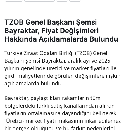
Üret
TZOB Genel Başkanı Şemsi
icid
Bayraktar, Fiyat Değişimleri
Hakkında Açıklamalarda Bulundu
e
Türkiye Ziraat Odaları Birliği (TZOB) Genel
Zam
Başkanı Şemsi Bayraktar, aralık ayı ve 2025
yılının genelinde üretici ve market fiyatları ile
Şam
girdi maliyetlerinde görülen değişimlere ilişkin
açıklamalarda bulundu.
piyo
Bayraktar, paylaştıkları rakamların tüm
bölgelerdeki farklı satış kanallarından alınan
nu
fiyatların ortalamasına dayandığını belirterek,
“Üretici-market fiyatı makasının inkar edilemez
Belli
bir gerçek olduğunu ve bu farkın nedenlerini