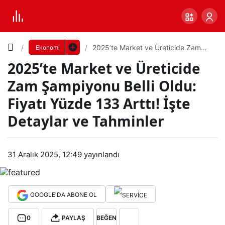
Yazı
2025’te Market ve Üreticide Zam
Ekonomi
Şampiyonu Belli Oldu: Fiyatı Yüzde
2025’te Market ve Üreticide
133 Arttı! İşte Detaylar ve Tahminler
Boyutunu
Zam Şampiyonu Belli Oldu:
Ayarla
Fiyatı Yüzde 133 Arttı! İşte
202
Detaylar ve Tahminler
0
PAYLAŞ
5’te
Küçük
100%
Dev
31 Aralık 2025, 12:49
yayınlandı
Mar
ket
Varsayılana
GOOGLE'DA ABONE OL
ve
dön
0
PAYLAŞ
BEĞEN