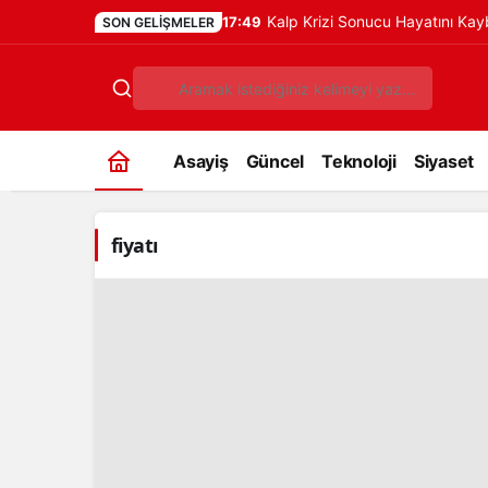
Kalp Krizi Sonucu Hayatını Ka
17:49
SON GELIŞMELER
Asayiş
Güncel
Teknoloji
Siyaset
fiyatı