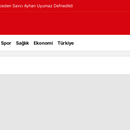
ybeden Savcı Ayhan Uyumaz Defnedildi
Spor
Sağlık
Ekonomi
Türkiye