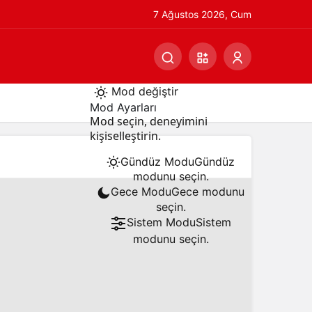
7 Ağustos 2026, Cum
Mod değiştir
Mod Ayarları
Mod seçin, deneyimini
kişiselleştirin.
Gündüz Modu
Gündüz
modunu seçin.
Gece Modu
Gece modunu
seçin.
Sistem Modu
Sistem
modunu seçin.