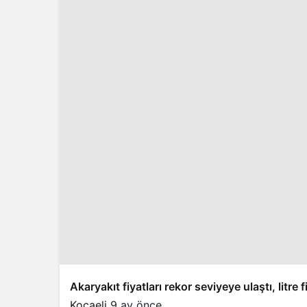
Akaryakıt fiyatları rekor seviyeye ulaştı, litre fi
Kocaeli
9 ay önce