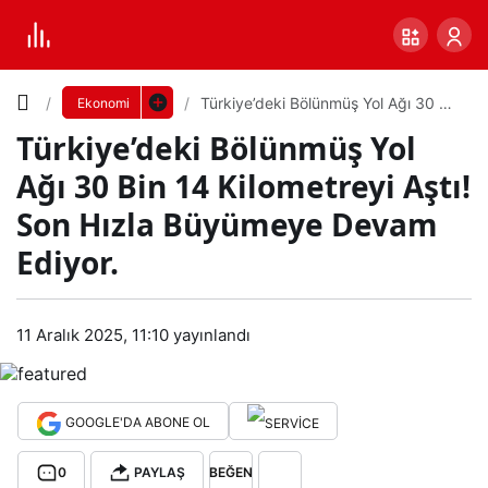
Yazı
Türkiye’deki Bölünmüş Yol Ağı 30 Bin
Ekonomi
14 Kilometreyi Aştı! Son Hızla
Türkiye’deki Bölünmüş Yol
Büyümeye Devam Ediyor.
Boyutunu
Ağı 30 Bin 14 Kilometreyi Aştı!
Ayarla
Son Hızla Büyümeye Devam
Tür
Ediyor.
0
PAYLAŞ
kiye’
Küçük
100%
Dev
11 Aralık 2025, 11:10
yayınlandı
deki
Böl
Varsayılana
GOOGLE'DA ABONE OL
ünm
dön
0
PAYLAŞ
BEĞEN