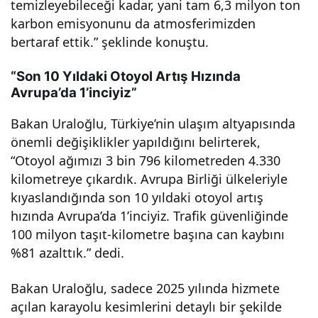
temizleyebileceği kadar, yani tam 6,3 milyon ton
ye
karbon emisyonunu da atmosferimizden
bertaraf ettik.” şeklinde konuştu.
Dev
“Son 10 Yıldaki Otoyol Artış Hızında
am
Avrupa’da 1’inciyiz”
Bakan Uraloğlu, Türkiye’nin ulaşım altyapısında
Ediy
önemli değişiklikler yapıldığını belirterek,
“Otoyol ağımızı 3 bin 796 kilometreden 4.330
or.
kilometreye çıkardık. Avrupa Birliği ülkeleriyle
kıyaslandığında son 10 yıldaki otoyol artış
hızında Avrupa’da 1’inciyiz. Trafik güvenliğinde
100 milyon taşıt-kilometre başına can kaybını
%81 azalttık.” dedi.
Bakan Uraloğlu, sadece 2025 yılında hizmete
açılan karayolu kesimlerini detaylı bir şekilde