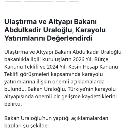
üş
Ulaştırma ve Altyapı Bakanı
Yol
Abdulkadir Uraloğlu, Karayolu
Yatırımlarını Değerlendirdi
Ağı
Ulaştırma ve Altyapı Bakanı Abdulkadir Uraloğlu,
30
bakanlıkla ilgili kuruluşların 2026 Yılı Bütçe
Kanunu Teklifi ve 2024 Yılı Kesin Hesap Kanunu
Bin
Teklifi görüşmeleri kapsamında karayolu
yatırımlarına ilişkin önemli açıklamalarda
14
bulundu. Bakan Uraloğlu, Türkiye’nin karayolu
altyapısında önemli bir gelişme kaydettiklerini
belirtti.
Kilo
Bakan Uraloğlu’nun yaptığı açıklamalardan
met
bazıları şu şekilde: