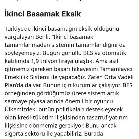
lira
İkinci Basamak Eksik
ile
Türkiye’de ikinci basamağın eksik olduğunu
vurgulayan Benli, “İkinci basamak
hay
tamamlanmadan sistemin tamamlandığını da
söyleyemeyiz. Bugün gönüllü BES ve otomatik
alini
katılımda 1,9 trilyon liraya ulaştık. Ama asıl
gitmemiz gereken başarı hikayesini Tamamlayıcı
zde
Emeklilik Sistemi ile yapacağız. Zaten Orta Vadeli
Plan’da da var. Bunun için kurumlar çalışıyor. BES
örneğinden gördüğümüz üzere sistem artık
ki
sermaye piyasalarında önemli bir oyuncu.
Ülkemizdeki bütün politikaları destekleyecek
eme
olan kredi-tüketim ilişkisinden tasarruf-yatırım
ilişkisine dönmemiz gerekiyor. Bunu ancak
klili
sigorta sektörü ile yapabiliriz. Burada