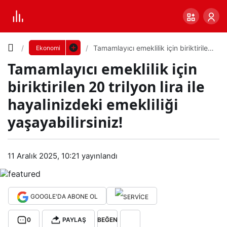
Yazı
Tamamlayıcı emeklilik için biriktirilen
Ekonomi
20 trilyon lira ile hayalinizdeki
Tamamlayıcı emeklilik için
emekliliği yaşayabilirsiniz!
Boyutunu
biriktirilen 20 trilyon lira ile
Ayarla
hayalinizdeki emekliliği
Tam
yaşayabilirsiniz!
0
PAYLAŞ
aml
Küçük
100%
Dev
11 Aralık 2025, 10:21
yayınlandı
ayıc
ı
Varsayılana
GOOGLE'DA ABONE OL
eme
dön
0
PAYLAŞ
BEĞEN