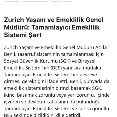
klilik
Zurich Yaşam ve Emeklilik Genel
için
Müdürü: Tamamlayıcı Emeklilik
Sistemi Şart
birik
Zurich Yaşam ve Emeklilik Genel Müdürü Atilla
tirile
Benli, tasarruf sisteminin tamamlanması için
Sosyal Güvenlik Kurumu (SGK) ve Bireysel
n
Emeklilik Sistemi’nin (BES) yanı sıra mutlaka
Tamamlayıcı Emeklilik Sistemi’nin devreye
20
girmesi gerektiğini ifade etti. Benli, dünyada da
emeklilik sistemlerinin birinci basamak SGK,
ikinci basamak zorunlu veya yarı zorunlu, içinde
trily
işveren ve devletin katkısının da bulunduğu
Tamamlayıcı Emeklilik Sistemi ve sonra gönüllü
on
BES şeklinde dizildiğini dile getirdi.