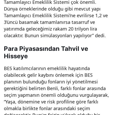
Tamamlayıcı Emeklilik Sistemi çok önemli.
ği
Dünya örneklerinde olduğu gibi mevcut yapı
Tamamlayıcı Emeklilik Sistemi’ne evrilirse 1,2 ve
yaş
3’üncü basamak tamamlanırsa tasarruf ve
yatırımda geleceğimiz rakam 20 trilyon lira
aya
olacaktır. Bunun simülasyonları yapılıyor” dedi.
bilir
Para Piyasasından Tahvil ve
Hisseye
sini
BES katılımcılarının emeklilik hayatında
olabilecek gelir kaybını önlemek için BES
z!
planının bulunduğu fonların iyi yönetilmesi
gerektiğini belirten Benli, farklı fonlar arasında
seçim yapmanın önemli olduğunu vurgulayarak,
“Yaşa, dönemine ve risk profiline göre farklı
olmakla birlikte fonlar arasındaki seçim
değişecektir. Bugün faizin yüksek olduğu bir