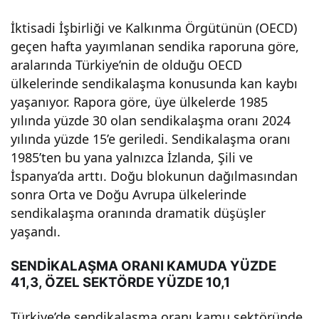
or –
İktisadi İşbirliği ve Kalkınma Örgütünün (OECD)
geçen hafta yayımlanan sendika raporuna göre,
Sos
aralarında Türkiye’nin de olduğu OECD
ülkelerinde sendikalaşma konusunda kan kaybı
yal
yaşanıyor. Rapora göre, üye ülkelerde 1985
yılında yüzde 30 olan sendikalaşma oranı 2024
Güv
yılında yüzde 15’e geriledi. Sendikalaşma oranı
1985’ten bu yana yalnızca İzlanda, Şili ve
İspanya’da arttı. Doğu blokunun dağılmasından
enli
sonra Orta ve Doğu Avrupa ülkelerinde
sendikalaşma oranında dramatik düşüşler
k
yaşandı.
Hab
SENDİKALAŞMA ORANI KAMUDA YÜZDE
41,3, ÖZEL SEKTÖRDE YÜZDE 10,1
erler
Türkiye’de sendikalaşma oranı kamu sektöründe