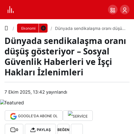
Yazı
Dünyada sendikalaşma oranı düşüş
Ekonomi
gösteriyor – Sosyal Güvenlik
Dünyada sendikalaşma oranı
Haberleri ve İşçi Hakları İzlenimleri
Boyutunu
düşüş gösteriyor – Sosyal
Ayarla
Güvenlik Haberleri ve İşçi
Dün
Hakları İzlenimleri
0
PAYLAŞ
yad
Küçük
100%
Dev
7 Ekim 2025, 13:42
yayınlandı
a
sen
Varsayılana
GOOGLE'DA ABONE OL
dika
dön
0
PAYLAŞ
BEĞEN