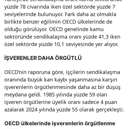
i ve
yüzde 78 civarında iken özel sektörde yüzde 7
seviyelerinde bulunuyor. Fark daha az olmakla
İşçi
birlikte benzer eğilimin OECD ülkelerinde de
olduğu görülüyor. OECD genelinde kamu
sektöründe sendikalaşma oranı yüzde 41,3 iken
Hakl
özel sektörde yüzde 10,1 seviyesinde yer alıyor.
arı
İŞVERENLER DAHA ÖRGÜTLÜ
İzle
OECD’nin raporuna göre, işçilerin sendikalaşma
oranında büyük kan kaybı yaşanmasına karşın
niml
işverenlerin örgütlenmesinde daha az bir düşüş
meydana geldi. 1985 yılında yüzde 59 olan
eri
işveren örgütlerine üyelik oranı sadece 4 puan
azalarak 2024 yılında yüzde 55 olarak gerçekleşti.
OECD ülkelerinde işverenlerin örgütlenme