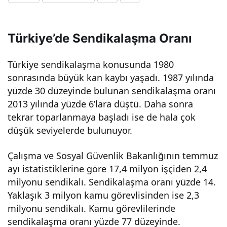
laş
Türkiye’de Sendikalaşma Oranı
ma
Türkiye sendikalaşma konusunda 1980
ora
sonrasında büyük kan kaybı yaşadı. 1987 yılında
yüzde 30 düzeyinde bulunan sendikalaşma oranı
nı
2013 yılında yüzde 6’lara düştü. Daha sonra
tekrar toparlanmaya başladı ise de hala çok
düş
düşük seviyelerde bulunuyor.
Çalışma ve Sosyal Güvenlik Bakanlığının temmuz
üş
ayı istatistiklerine göre 17,4 milyon işçiden 2,4
milyonu sendikalı. Sendikalaşma oranı yüzde 14.
gös
Yaklaşık 3 milyon kamu görevlisinden ise 2,3
milyonu sendikalı. Kamu görevlilerinde
teriy
sendikalaşma oranı yüzde 77 düzeyinde.