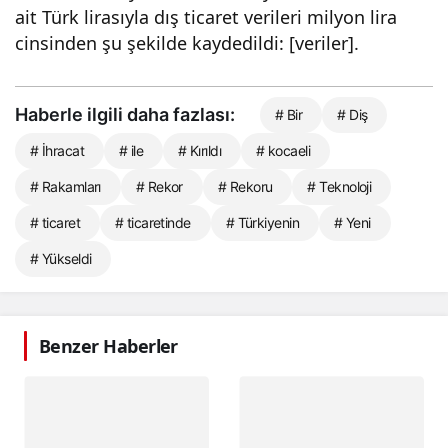
ait Türk lirasıyla dış ticaret verileri milyon lira
cinsinden şu şekilde kaydedildi: [veriler].
Haberle ilgili daha fazlası:
# Bir
# Diş
# İhracat
# ile
# Kırıldı
# kocaeli
# Rakamları
# Rekor
# Rekoru
# Teknoloji
# ticaret
# ticaretinde
# Türkiyenin
# Yeni
# Yükseldi
Benzer Haberler