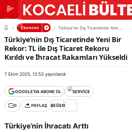
Türkiye’ni
0
PAYLAŞ
n Dış
Ekonomi
Türkiye’nin Dış Ticaretinde Yeni Bir
Rekor: TL ile Dış Ticaret Rekoru
Türkiye’nin Dış Ticaretinde Yeni Bir
Kırıldı ve İhracat Rakamları
Ticaretin
Yükseldi
Rekor: TL ile Dış Ticaret Rekoru
Kırıldı ve İhracat Rakamları Yükseldi
de Yeni
Bir Rekor:
7 Ekim 2025, 12:53
yayınlandı
TL ile Dış
GOOGLE'DA ABONE OL
Ticaret
0
PAYLAŞ
BEĞEN
Rekoru
Türkiye’nin İhracatı Arttı