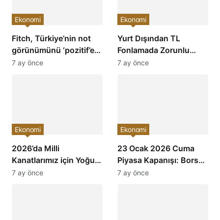
Ekonomi
Ekonomi
Fitch, Türkiye’nin not
Yurt Dışından TL
görünümünü ‘pozitif’e
Fonlamada Zorunlu
çevirdi ve yatırımcıların
Karşılık Oranları
7 ay önce
7 ay önce
ilgisini çekti!
Arttırıldı: Ekonomiye
Etkileri Neler Olacak?
Ekonomi
Ekonomi
2026’da Milli
23 Ocak 2026 Cuma
Kanatlarımız için Yoğun
Piyasa Kapanışı: Borsa,
Mesai: Türkiye’nin
Dolar, Altın ve Kripto
7 ay önce
7 ay önce
Havacılık Sektöründe
Paralarda Bugün Neler
Yükselişi Devam
Yaşandı ve Yatırımcıları
Edecek!
Neler Bekliyor?