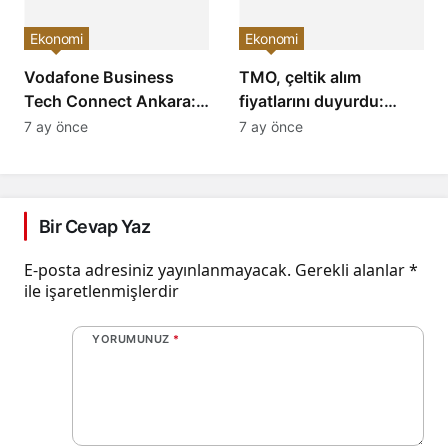
Ekonomi
Ekonomi
Vodafone Business
TMO, çeltik alım
Tech Connect Ankara:
fiyatlarını duyurdu:
Teknoloji Devrimi
Baldo, cammeo ve
7 ay önce
7 ay önce
Konuşuldu, Geleceğe
Osmancık çeltik grupları
Yön Verildi!
için belirlenen fiyatlar!
Bir Cevap Yaz
E-posta adresiniz yayınlanmayacak.
Gerekli alanlar
*
ile işaretlenmişlerdir
YORUMUNUZ
*