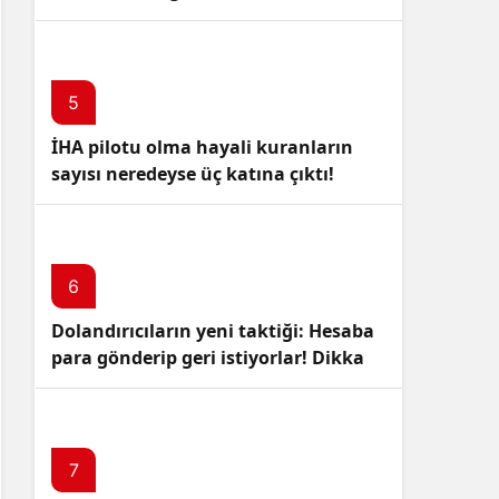
5
İHA pilotu olma hayali kuranların
sayısı neredeyse üç katına çıktı!
6
Dolandırıcıların yeni taktiği: Hesaba
para gönderip geri istiyorlar! Dikkat
Edin!
7