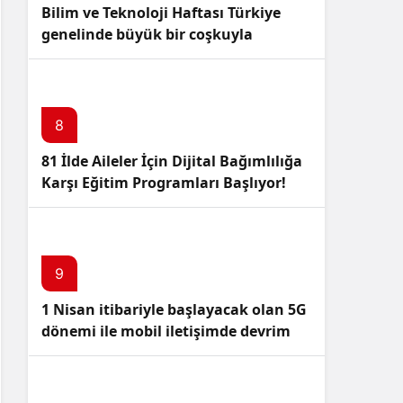
Bilim ve Teknoloji Haftası Türkiye
genelinde büyük bir coşkuyla
kutlandı: İşte Etkinlikler ve
Kutlamalar!
8
81 İlde Aileler İçin Dijital Bağımlılığa
Karşı Eğitim Programları Başlıyor!
9
1 Nisan itibariyle başlayacak olan 5G
dönemi ile mobil iletişimde devrim
başlıyor!