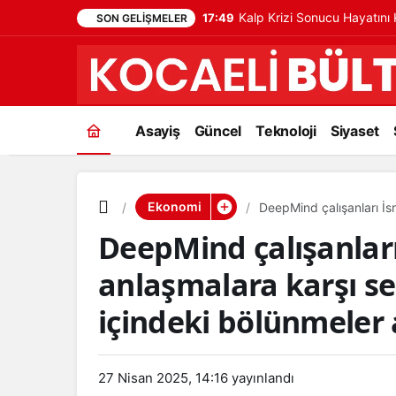
Kalp Krizi Sonucu Hayatın
17:49
SON GELIŞMELER
Asayiş
Güncel
Teknoloji
Siyaset
Ekonomi
DeepMind çalışanları İsr
bölünmeler artıyor
DeepMind çalışanları 
anlaşmalara karşı se
içindeki bölünmeler 
27 Nisan 2025, 14:16
yayınlandı