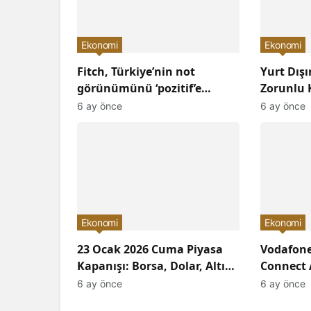
Ekonomi
Ekonomi
Fitch, Türkiye’nin not
Yurt Dış
görünümünü ‘pozitif’e
Zorunlu K
çevirdi ve yatırımcıların
Arttırıld
6 ay önce
6 ay önce
ilgisini çekti!
Neler Ol
Ekonomi
Ekonomi
23 Ocak 2026 Cuma Piyasa
Vodafone
Kapanışı: Borsa, Dolar, Altın
Connect 
ve Kripto Paralarda Bugün
Devrimi 
6 ay önce
6 ay önce
Neler Yaşandı ve
Geleceğe 