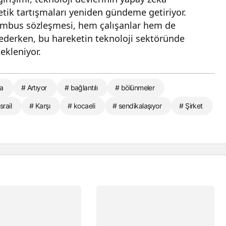
 etik tartışmaları yeniden gündeme getiriyor.
ct Nimbus sözleşmesi, hem çalışanlar hem de
derken, bu hareketin teknoloji sektöründe
ekleniyor.
ra
# Artıyor
# bağlantılı
# bölünmeler
srail
# Karşı
# kocaeli
# sendikalaşıyor
# Şirket