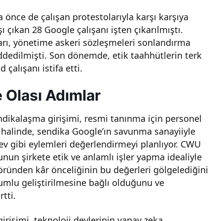
ha önce de çalışan protestolarıyla karşı karşıya
ı çıkan 28 Google çalışanı işten çıkarılmıştı.
arı, yönetime askeri sözleşmeleri sonlandırma
ddedilmişti. Son dönemde, etik taahhütlerin terk
çalışanı istifa etti.
 Olası Adımlar
ndikalaşma girişimi, resmi tanınma için personel
ı halinde, sendika Google’ın savunma sanayiiyle
grev gibi eylemleri değerlendirmeyi planlıyor. CWU
nun şirkete etik ve anlamlı işler yapma idealiyle
öründen kâr önceliğinin bu değerleri gölgelediğini
rumlu geliştirilmesine bağlı olduğunu ve
tti.
rişimi, teknoloji devlerinin yapay zeka