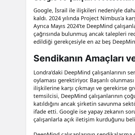
Google, İsrail ile ilişkileri nedeniyle da
kaldı. 2024 yılında Project Nimbus’a karş
Ayrıca Mayıs 2024’te DeepMind çalışanl
çağrısında bulunmuş ancak talepleri re
edildiği gerekçesiyle en az beş DeepMind 
Sendikanın Amaçları ve
Londra’daki DeepMind çalışanlarının se
oylaması gerektiriyor. Başarılı olunmas
ilişkilerine karşı çıkmayı ve gerekirse 
temsilcisi, DeepMind çalışanlarının çoğu
katıldığını ancak şirketin savunma sekt
ifade etti. Google ise yapay zekanın so
çalışanlarla açık iletişim kurduğunu belir
DeepMind çalışanlarının sendikalaşma gi