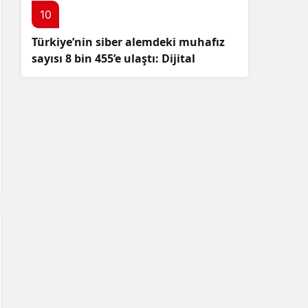
10
Türkiye’nin siber alemdeki muhafız
sayısı 8 bin 455’e ulaştı: Dijital
güvenliğimizi korumak için
çalışmalar artıyor!