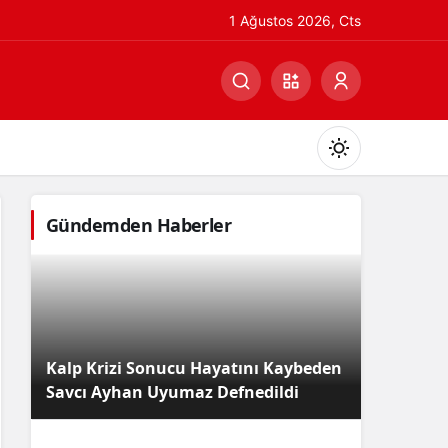
1 Ağustos 2026, Cts
Gündemden Haberler
Gündüz Modu
Gündüz modunu seçin.
Kalp Krizi Sonucu Hayatını Kaybeden
Gece Modu
Savcı Ayhan Uyumaz Defnedildi
Gece modunu seçin.