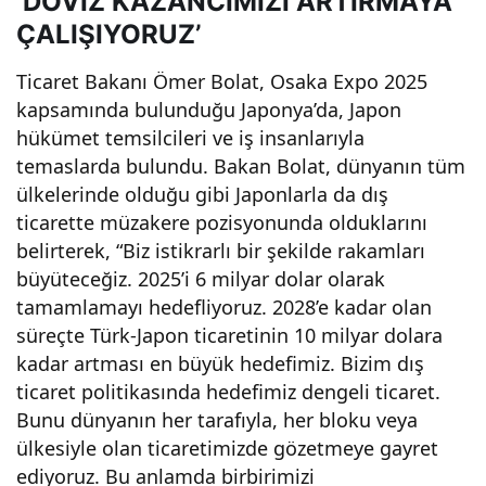
‘DÖVİZ KAZANCIMIZI ARTIRMAYA
seviyesin
ÇALIŞIYORUZ’
Ticaret Bakanı Ömer Bolat, Osaka Expo 2025
e
kapsamında bulunduğu Japonya’da, Japon
hükümet temsilcileri ve iş insanlarıyla
çıkarmak
temaslarda bulundu. Bakan Bolat, dünyanın tüm
ülkelerinde olduğu gibi Japonlarla da dış
için
ticarette müzakere pozisyonunda olduklarını
belirterek, “Biz istikrarlı bir şekilde rakamları
kararlıyız!
büyüteceğiz. 2025’i 6 milyar dolar olarak
tamamlamayı hedefliyoruz. 2028’e kadar olan
süreçte Türk-Japon ticaretinin 10 milyar dolara
kadar artması en büyük hedefimiz. Bizim dış
ticaret politikasında hedefimiz dengeli ticaret.
Bunu dünyanın her tarafıyla, her bloku veya
ülkesiyle olan ticaretimizde gözetmeye gayret
ediyoruz. Bu anlamda birbirimizi