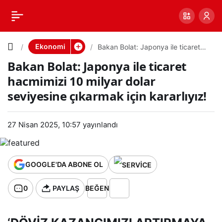
Bakan
0
PAYLAŞ
Bolat:
Ekonomi
Bakan Bolat: Japonya ile ticaret
hacmimizi 10 milyar dolar
Bakan Bolat: Japonya ile ticaret
seviyesine çıkarmak için kararlıyız!
Japonya
hacmimizi 10 milyar dolar
seviyesine çıkarmak için kararlıyız!
ile ticaret
hacmimiz
27 Nisan 2025, 10:57
yayınlandı
i 10
GOOGLE'DA ABONE OL
milyar
0
PAYLAŞ
BEĞEN
dolar