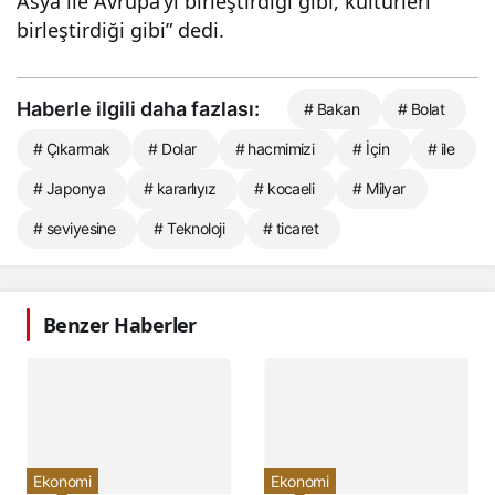
Asya ile Avrupa’yı birleştirdiği gibi, kültürleri
birleştirdiği gibi” dedi.
Haberle ilgili daha fazlası:
# Bakan
# Bolat
# Çıkarmak
# Dolar
# hacmimizi
# İçin
# ile
# Japonya
# kararlıyız
# kocaeli
# Milyar
# seviyesine
# Teknoloji
# ticaret
Benzer Haberler
Ekonomi
Ekonomi