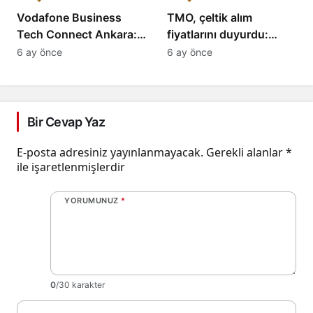
Vodafone Business
TMO, çeltik alım
Tech Connect Ankara:
fiyatlarını duyurdu:
Teknoloji Devrimi
Baldo, cammeo ve
6 ay önce
6 ay önce
Konuşuldu, Geleceğe
Osmancık çeltik grupları
Yön Verildi!
için belirlenen fiyatlar!
Bir Cevap Yaz
E-posta adresiniz yayınlanmayacak.
Gerekli alanlar
*
ile işaretlenmişlerdir
YORUMUNUZ
*
0
/30 karakter