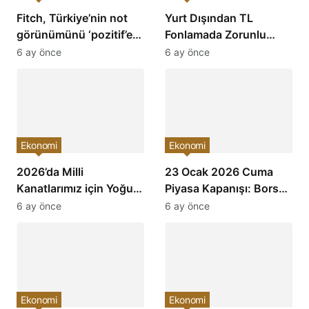
Fitch, Türkiye’nin not
Yurt Dışından TL
görünümünü ‘pozitif’e
Fonlamada Zorunlu
çevirdi ve yatırımcıların
Karşılık Oranları
6 ay önce
6 ay önce
ilgisini çekti!
Arttırıldı: Ekonomiye
Etkileri Neler Olacak?
Ekonomi
Ekonomi
2026’da Milli
23 Ocak 2026 Cuma
Kanatlarımız için Yoğun
Piyasa Kapanışı: Borsa,
Mesai: Türkiye’nin
Dolar, Altın ve Kripto
6 ay önce
6 ay önce
Havacılık Sektöründe
Paralarda Bugün Neler
Yükselişi Devam
Yaşandı ve Yatırımcıları
Edecek!
Neler Bekliyor?
Ekonomi
Ekonomi