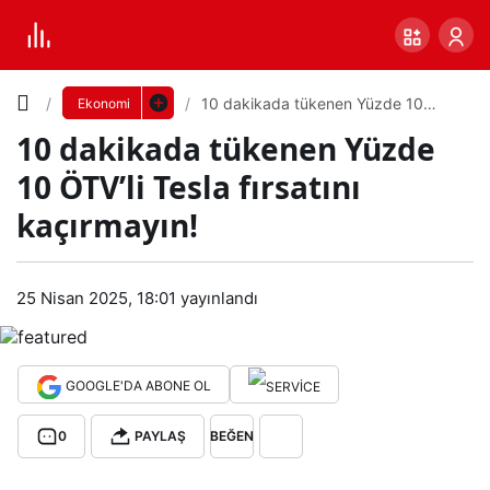
Yazı
10 dakikada tükenen Yüzde 10
Ekonomi
ÖTV’li Tesla fırsatını kaçırmayın!
10 dakikada tükenen Yüzde
Boyutunu
10 ÖTV’li Tesla fırsatını
Ayarla
kaçırmayın!
10
0
PAYLAŞ
daki
25 Nisan 2025, 18:01
yayınlandı
Küçük
100%
Dev
kad
GOOGLE'DA ABONE OL
a
Varsayılana
0
PAYLAŞ
BEĞEN
tüke
dön