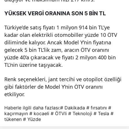
YÜKSEK VERGİ ORANINA SON 5 BİN TL
Türkiye’de satış fiyatı 1 milyon 914 bin TL’ye
kadar olan elektrikli otomobiller yüzde 10 ÖTV
diliminde kalıyor. Ancak Model Y’nin fiyatına
gelecek 5 bin TL’lik zam, aracın ÖTV oranını
yüzde 40’a çıkaracak ve fiyatı 2 milyon 400 bin
TL’nin üzerine taşıyacak.
Renk seçenekleri, jant tercihi ve otopilot özelliği
gibi faktörler de Model Y’nin ÖTV oranını
etkiliyor.
Haberle ilgili daha fazlası:
# Dakikada
# fırsatını
#
kaçırmayın
# kocaeli
# ÖTVli
# Teknoloji
# Tesla
#
tükenen
# Yüzde