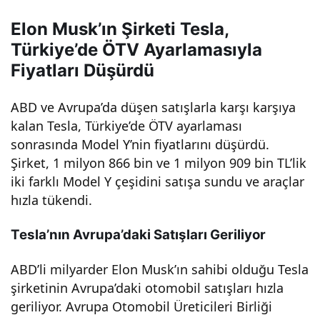
nen
Elon Musk’ın Şirketi Tesla,
Türkiye’de ÖTV Ayarlamasıyla
Yüz
Fiyatları Düşürdü
de
ABD ve Avrupa’da düşen satışlarla karşı karşıya
kalan Tesla, Türkiye’de ÖTV ayarlaması
10
sonrasında Model Y’nin fiyatlarını düşürdü.
Şirket, 1 milyon 866 bin ve 1 milyon 909 bin TL’lik
iki farklı Model Y çeşidini satışa sundu ve araçlar
ÖTV
hızla tükendi.
’li
Tesla’nın Avrupa’daki Satışları Geriliyor
Tesl
ABD’li milyarder Elon Musk’ın sahibi olduğu Tesla
şirketinin Avrupa’daki otomobil satışları hızla
a
geriliyor. Avrupa Otomobil Üreticileri Birliği