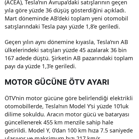
(ACEA), Tesla’nın Avrupa’daki satışlarının geçen
fırsa
yıla göre yüzde 36 düşüş gösterdiğini açıkladı.
Mart döneminde AB’deki toplam yeni otomobil
tını
satışlarındaki Tesla payı yüzde 1,8’e geriledi.
Geçen yılın aynı dönemine kıyasla, Tesla’nın AB
kaçı
ülkelerindeki satışları yüzde 45 azalarak 36 bin
167 adede düştü. Şirketin AB pazarındaki toplam
rma
payı da yüzde 1,3’e geriledi.
yın!
MOTOR GÜCÜNE ÖTV AYARI
ÖTV’nin motor gücüne göre belirlendiği elektrikli
otomobillerde, Tesla’nın Model Y’si yüzde 10’luk
dilime sokuldu. Aracın motor gücü ve bataryası
güncellenerek 455 km menzile sahip hale
getirildi. Model Y, 0’dan 100 km hıza 7.5 saniyede
ulaşıyor ve maksimum hızı 217 km/s.