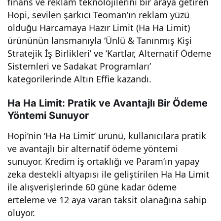
finans ve reklam teknolojilerini bir araya getiren
Üstün
Hopi, sevilen şarkıcı Teoman’ın reklam yüzü
olduğu Harcamaya Hazır Limit (Ha Ha Limit)
Performa
ürününün lansmanıyla ‘Ünlü & Tanınmış Kişi
Stratejik İş Birlikleri’ ve ‘Kartlar, Alternatif Ödeme
ns ve
Sistemleri ve Sadakat Programları’
kategorilerinde Altın Effie kazandı.
Memnuni
Ha Ha Limit: Pratik ve Avantajlı Bir Ödeme
yet
Yöntemi Sunuyor
Hopi’nin ‘Ha Ha Limit’ ürünü, kullanıcılara pratik
ve avantajlı bir alternatif ödeme yöntemi
sunuyor. Kredim iş ortaklığı ve Param’ın yapay
zeka destekli altyapısı ile geliştirilen Ha Ha Limit
ile alışverişlerinde 60 güne kadar ödeme
erteleme ve 12 aya varan taksit olanağına sahip
oluyor.