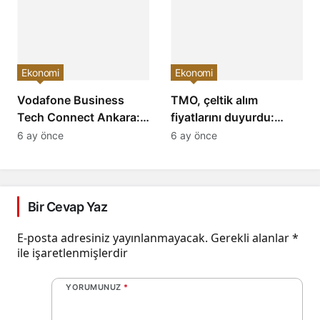
Yükselişi Devam
Yaşandı ve Yatırımcıları
Edecek!
Neler Bekliyor?
Ekonomi
Ekonomi
Vodafone Business
TMO, çeltik alım
Tech Connect Ankara:
fiyatlarını duyurdu:
Teknoloji Devrimi
Baldo, cammeo ve
6 ay önce
6 ay önce
Konuşuldu, Geleceğe
Osmancık çeltik grupları
Yön Verildi!
için belirlenen fiyatlar!
Bir Cevap Yaz
E-posta adresiniz yayınlanmayacak.
Gerekli alanlar
*
ile işaretlenmişlerdir
YORUMUNUZ
*