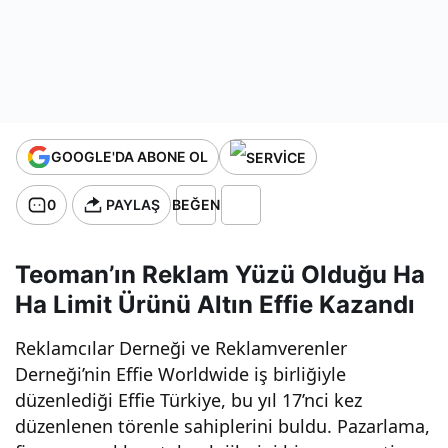
Bir
İşbirliği
SEO
GOOGLE'DA ABONE OL
Uyumlu
0
PAYLAŞ
BEĞEN
Hopi’ye
Teoman’ın Reklam Yüzü Olduğu Ha
Türkiye’d
Ha Limit Ürünü Altın Effie Kazandı
Reklamcılar Derneği ve Reklamverenler
en 2 Altın
Derneği’nin Effie Worldwide iş birliğiyle
düzenlediği Effie Türkiye, bu yıl 17’nci kez
Ödül:
düzenlenen törenle sahiplerini buldu. Pazarlama,