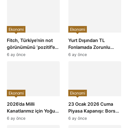
Ekonomi
Ekonomi
Fitch, Türkiye’nin not
Yurt Dışından TL
görünümünü ‘pozitif’e
Fonlamada Zorunlu
çevirdi ve yatırımcıların
Karşılık Oranları
6 ay önce
6 ay önce
ilgisini çekti!
Arttırıldı: Ekonomiye
Etkileri Neler Olacak?
Ekonomi
Ekonomi
2026’da Milli
23 Ocak 2026 Cuma
Kanatlarımız için Yoğun
Piyasa Kapanışı: Borsa,
Mesai: Türkiye’nin
Dolar, Altın ve Kripto
6 ay önce
6 ay önce
Havacılık Sektöründe
Paralarda Bugün Neler