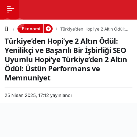
Türkiye’d
0
PAYLAŞ
en
Ekonomi
Türkiye’den Hopi’ye 2 Altın Ödül:
Yenilikçi ve Başarılı Bir İşbirliği SEO
Türkiye’den Hopi’ye 2 Altın Ödül:
Uyumlu Hopi’ye Türkiye’den 2 Altın
Hopi’ye 2
Ödül: Üstün Performans ve
Yenilikçi ve Başarılı Bir İşbirliği SEO
Memnuniyet
Uyumlu Hopi’ye Türkiye’den 2 Altın
Altın
Ödül: Üstün Performans ve
Memnuniyet
Ödül:
Yenilikçi
25 Nisan 2025, 17:12
yayınlandı
ve
Başarılı