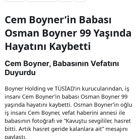
man
Cem Boyner’in Babası
Boy
Osman Boyner 99 Yaşında
Hayatını Kaybetti
ner
hay
Cem Boyner, Babasının Vefatını
Duyurdu
atını
Boyner Holding ve TÜSİAD’ın kurucularından, iş
kay
insanı Cem Boyner’in babası Osman Boyner 99
yaşında hayatını kaybetti. Osman Boyner’in oğlu
iş insanı Cem Boyner, vefat haberini annesi ile
bett
babasının fotoğrafı ve “Kavuştu sevgililer, hasret
bitti. Artık hasret geride kalanlara ait” mesajını
i – İş
paylaştı.