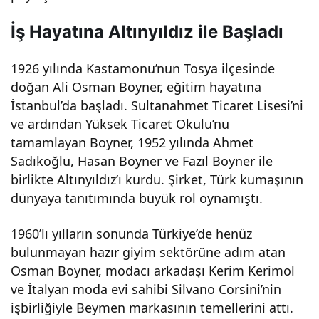
dün
İş Hayatına Altınyıldız ile Başladı
yası
1926 yılında Kastamonu’nun Tosya ilçesinde
doğan Ali Osman Boyner, eğitim hayatına
nı
İstanbul’da başladı. Sultanahmet Ticaret Lisesi’ni
ve ardından Yüksek Ticaret Okulu’nu
yas
tamamlayan Boyner, 1952 yılında Ahmet
Sadıkoğlu, Hasan Boyner ve Fazıl Boyner ile
a
birlikte Altınyıldız’ı kurdu. Şirket, Türk kumaşının
dünyaya tanıtımında büyük rol oynamıştı.
boğ
1960’lı yılların sonunda Türkiye’de henüz
bulunmayan hazır giyim sektörüne adım atan
an
Osman Boyner, modacı arkadaşı Kerim Kerimol
ve İtalyan moda evi sahibi Silvano Corsini’nin
acı
işbirliğiyle Beymen markasının temellerini attı.