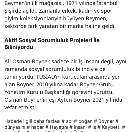
Beymen’in ilk mağazası, 1971 yılında İstanbul
hab
Şişli’de açıldı. Zamanla erkek, kadın ve spor
giyim koleksiyonlarıyla büyüyen Beymen,
er
sektörde fark yaratan bir marka haline geldi.
Aktif Sosyal Sorumluluk Projeleri İle
Biliniyordu
Ali Osman Boyner, sadece bir iş insanı değil, aynı
zamanda sosyal sorumluluk bilinciyle de
tanınıyordu. TÜSİAD’ın kurucuları arasında yer
alan Boyner, 2010 yılına kadar Boyner Grubu
Yönetim Kurulu Başkanlığı görevini yürüttü.
Osman Boyner’in eşi Ayten Boyner 2021 yılında
vefat etmişti.
Haberle ilgili daha fazlası:
# acı
# boğan
# Boyner
#
dünyasını
# haber
# Hayatını
# insanı
# İş
# Kaybetti
#