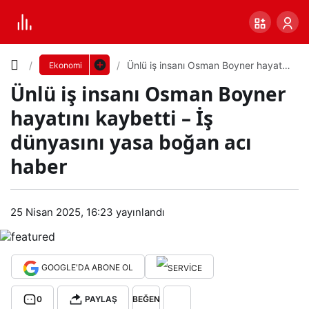
Yazı
Ünlü iş insanı Osman Boyner hayatını
Ekonomi
kaybetti – İş dünyasını yasa boğan
Ünlü iş insanı Osman Boyner
acı haber
Boyutunu
hayatını kaybetti – İş
Ayarla
dünyasını yasa boğan acı
Ünl
haber
0
PAYLAŞ
ü iş
Küçük
100%
Dev
25 Nisan 2025, 16:23
yayınlandı
insa
nı
Varsayılana
GOOGLE'DA ABONE OL
Os
dön
0
PAYLAŞ
BEĞEN