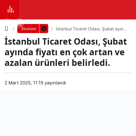
Yazı
İstanbul Ticaret Odası, Şubat ayında
Ekonomi
fiyatı en çok artan ve azalan ürünleri
İstanbul Ticaret Odası, Şubat
belirledi.
Boyutunu
ayında fiyatı en çok artan ve
Ayarla
azalan ürünleri belirledi.
İsta
0
PAYLAŞ
nbul
2 Mart 2025, 11:15
yayınlandı
Küçük
100%
Dev
Tica
ret
Varsayılana
Oda
dön