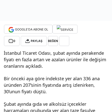
sı,
Şub
GOOGLE'DA ABONE OL
at
0
PAYLAŞ
BEĞEN
ayın
İstanbul Ticaret Odası, şubat ayında perakende
fiyatı en fazla artan ve azalan ürünler ile değişim
da
oranlarını açıkladı.
fiyat
Bir önceki aya göre indekste yer alan 336 ana
üründen 207’sinin fiyatında artış izlenirken,
ı en
30’unun fiyatı düştü.
Şubat ayında gıda ve alkolsüz içecekler
çok
harcamaları grubunda yer alan taze fasulye