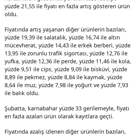
yüzde 21,55 ile fiyatı en fazla artış gösteren ürün
arta
oldu.
n ve
Fiyatında artış yaşanan diğer ürünlerin bazıları,
yüzde 19,39 ile salatalık, yüzde 16,74 ile altın
azal
mücevherat, yüzde 14,43 ile erkek berberi, yüzde
13,95 ile zorunlu trafik sigortası, yüzde 12,76 ile
an
yufka, yüzde 12,36 ile perde, yüzde 11,46 ile kola,
yüzde 9,51 ile cips, yüzde 9,09 ile bisküvi, yüzde
ürü
8,89 ile pekmez, yüzde 8,84 ile kaymak, yüzde
8,64 ile muz, yüzde 7,98 ile yoğurt ve yüzde 7,93
nleri
ile balık oldu.
Şubatta, karnabahar yüzde 33 gerilemeyle, fiyatı
belir
en fazla azalan ürün olarak kayıtlara geçti.
ledi.
Fiyatında azalış izlenen diğer ürünlerin bazıları,