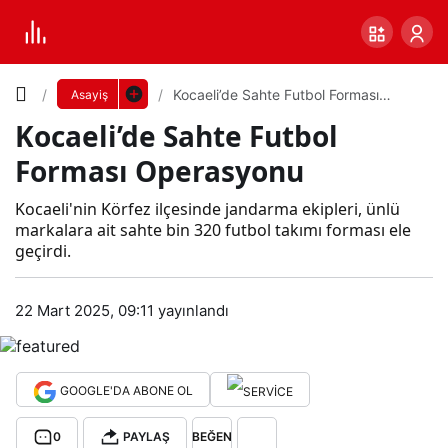
Yazı
Kocaeli’de Sahte Futbol Forması
Asayiş
Operasyonu
Kocaeli’de Sahte Futbol
Boyutunu
Forması Operasyonu
Ayarla
Koc
Kocaeli'nin Körfez ilçesinde jandarma ekipleri, ünlü
markalara ait sahte bin 320 futbol takımı forması ele
0
PAYLAŞ
geçirdi.
aeli’
Küçük
100%
Dev
22 Mart 2025, 09:11
yayınlandı
de
Sah
Varsayılana
GOOGLE'DA ABONE OL
te
dön
0
PAYLAŞ
BEĞEN