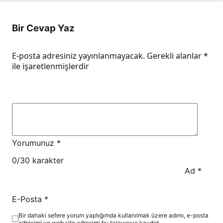
Bir Cevap Yaz
E-posta adresiniz yayınlanmayacak.
Gerekli alanlar
*
ile işaretlenmişlerdir
Yorumunuz
*
0
/30 karakter
Ad
*
E-Posta
*
Bir dahaki sefere yorum yaptığımda kullanılmak üzere adımı, e-posta
adresimi ve web site adresimi bu tarayıcıya kaydet.