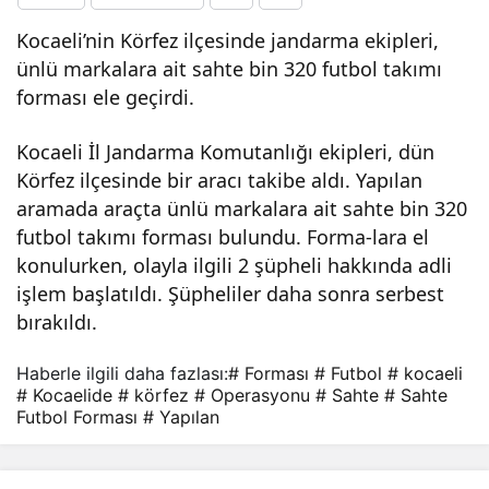
Futb
Kocaeli’nin Körfez ilçesinde jandarma ekipleri,
ünlü markalara ait sahte bin 320 futbol takımı
forması ele geçirdi.
ol
Kocaeli İl Jandarma Komutanlığı ekipleri, dün
For
Körfez ilçesinde bir aracı takibe aldı. Yapılan
aramada araçta ünlü markalara ait sahte bin 320
mas
futbol takımı forması bulundu. Forma-lara el
konulurken, olayla ilgili 2 şüpheli hakkında adli
ı
işlem başlatıldı. Şüpheliler daha sonra serbest
bırakıldı.
Ope
Haberle ilgili daha fazlası:
# Forması
# Futbol
# kocaeli
# Kocaelide
# körfez
# Operasyonu
# Sahte
# Sahte
rasy
Futbol Forması
# Yapılan
onu