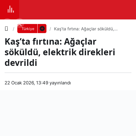
Yazı
Kaş’ta fırtına: Ağaçlar söküldü,
Türkiye
elektrik direkleri devrildi
Kaş’ta fırtına: Ağaçlar
Boyutunu
söküldü, elektrik direkleri
Ayarla
devrildi
Kaş’
0
PAYLAŞ
ta
22 Ocak 2026, 13:49
yayınlandı
Küçük
100%
Dev
fırtı
na:
Varsayılana
Ağa
dön