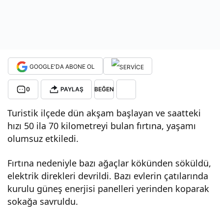
çlar
sök
GOOGLE'DA ABONE OL
üldü
0
PAYLAŞ
BEĞEN
,
Turistik ilçede dün akşam başlayan ve saatteki
elek
hızı 50 ila 70 kilometreyi bulan fırtına, yaşamı
olumsuz etkiledi.
trik
Fırtına nedeniyle bazı ağaçlar kökünden söküldü,
elektrik direkleri devrildi. Bazı evlerin çatılarında
dire
kurulu güneş enerjisi panelleri yerinden koparak
sokağa savruldu.
kleri