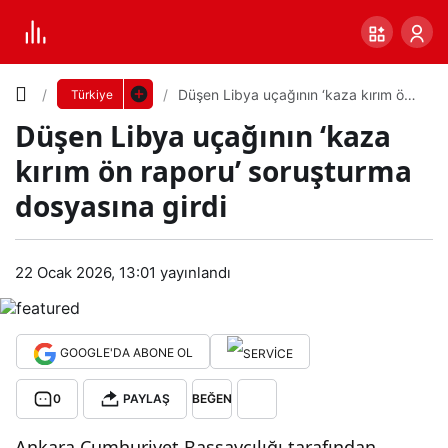
Yazı
Düşen Libya uçağının ‘kaza kırım ön
Türkiye
raporu’ soruşturma dosyasına girdi
Düşen Libya uçağının ‘kaza
Boyutunu
kırım ön raporu’ soruşturma
Ayarla
dosyasına girdi
Düş
0
PAYLAŞ
en
22 Ocak 2026, 13:01
yayınlandı
Küçük
100%
Dev
Liby
GOOGLE'DA ABONE OL
a
Varsayılana
0
PAYLAŞ
BEĞEN
uça
dön
Ankara Cumhuriyet Başsavcılığı tarafından