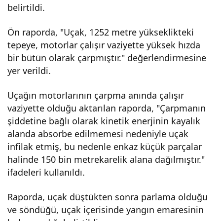
belirtildi.
oru’
Ön raporda, "Uçak, 1252 metre yükseklikteki
sor
tepeye, motorlar çalışır vaziyette yüksek hızda
bir bütün olarak çarpmıştır." değerlendirmesine
uşt
yer verildi.
urm
Uçağın motorlarının çarpma anında çalışır
vaziyette olduğu aktarılan raporda, "Çarpmanın
şiddetine bağlı olarak kinetik enerjinin kayalık
a
alanda absorbe edilmemesi nedeniyle uçak
infilak etmiş, bu nedenle enkaz küçük parçalar
dos
halinde 150 bin metrekarelik alana dağılmıştır."
ifadeleri kullanıldı.
yası
Raporda, uçak düştükten sonra parlama olduğu
na
ve söndüğü, uçak içerisinde yangın emaresinin