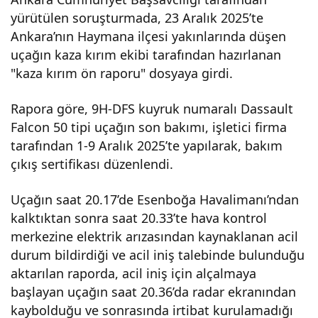
yürütülen soruşturmada, 23 Aralık 2025’te
ğını
Ankara’nın Haymana ilçesi yakınlarında düşen
uçağın kaza kırım ekibi tarafından hazırlanan
n
"kaza kırım ön raporu" dosyaya girdi.
‘kaz
Rapora göre, 9H-DFS kuyruk numaralı Dassault
Falcon 50 tipi uçağın son bakımı, işletici firma
a
tarafından 1-9 Aralık 2025’te yapılarak, bakım
çıkış sertifikası düzenlendi.
kırı
Uçağın saat 20.17’de Esenboğa Havalimanı’ndan
kalktıktan sonra saat 20.33’te hava kontrol
m
merkezine elektrik arızasından kaynaklanan acil
durum bildirdiği ve acil iniş talebinde bulunduğu
ön
aktarılan raporda, acil iniş için alçalmaya
başlayan uçağın saat 20.36’da radar ekranından
rap
kaybolduğu ve sonrasında irtibat kurulamadığı