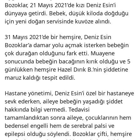
Bozoklar, 21 Mayıs 2021’de kızı Deniz Esin’i
şidd
dünyaya getirdi. Bebek, düşük kiloda doğduğu
için yeni doğan servisinde kuvöze alındı.
eti
31 Mayıs 2021’de bir hemşire, Deniz Esin
Bozoklar’a damar yolu açmak isterken bebeğin
eng
çok durağan olduğunu fark etti. Muayene
sonucunda bebeğin bacağının kırık olduğu ve 5
elli
günlükken hemşire Hazel Dırık B.’nin şiddetine
maruz kaldığı tespit edildi.
bıra
Hastane yönetimi, Deniz Esin’i özel bir hastaneye
ktı.
sevk ederken, aileye bebeğin yaşadığı şiddet
hakkında bilgi vermedi. Tedavisi
tamamlandıktan sonra aileye, çocuklarının hem
bedensel engelli hem de serebral palsi ve
epilepsi olduğu söylendi. Bozoklar çifti, hemşire