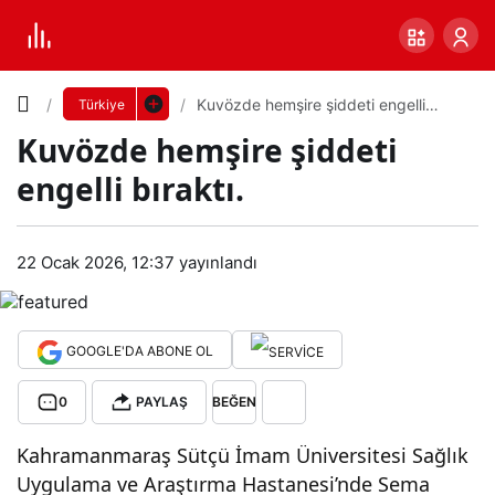
Yazı
Kuvözde hemşire şiddeti engelli
Türkiye
bıraktı.
Kuvözde hemşire şiddeti
Boyutunu
engelli bıraktı.
Ayarla
Kuv
22 Ocak 2026, 12:37
yayınlandı
0
PAYLAŞ
özd
Küçük
100%
Dev
e
GOOGLE'DA ABONE OL
0
PAYLAŞ
BEĞEN
hem
Varsayılana
Kahramanmaraş Sütçü İmam Üniversitesi Sağlık
şire
dön
Uygulama ve Araştırma Hastanesi’nde Sema