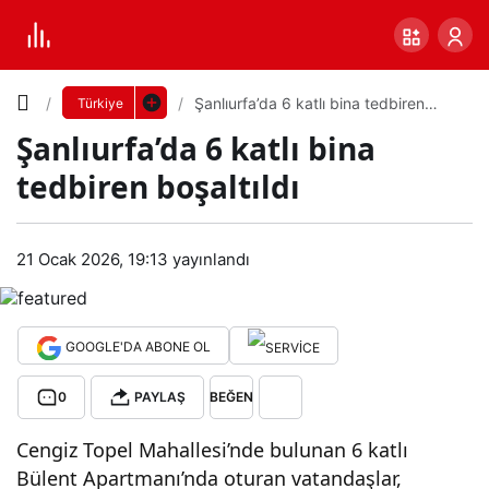
Yazı
Şanlıurfa’da 6 katlı bina tedbiren
Türkiye
boşaltıldı
Şanlıurfa’da 6 katlı bina
Boyutunu
tedbiren boşaltıldı
Ayarla
Şanl
21 Ocak 2026, 19:13
yayınlandı
0
PAYLAŞ
ıurf
Küçük
100%
Dev
a’da
GOOGLE'DA ABONE OL
0
PAYLAŞ
BEĞEN
6
Varsayılana
Cengiz Topel Mahallesi’nde bulunan 6 katlı
katlı
dön
Bülent Apartmanı’nda oturan vatandaşlar,