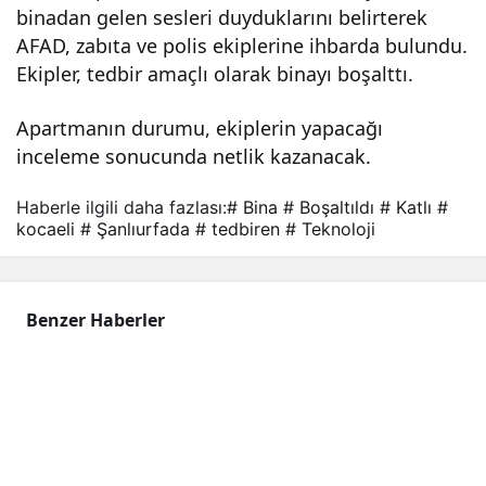
binadan gelen sesleri duyduklarını belirterek
bina
AFAD, zabıta ve polis ekiplerine ihbarda bulundu.
Ekipler, tedbir amaçlı olarak binayı boşalttı.
ted
Apartmanın durumu, ekiplerin yapacağı
inceleme sonucunda netlik kazanacak.
bire
Haberle ilgili daha fazlası:
# Bina
# Boşaltıldı
# Katlı
#
n
kocaeli
# Şanlıurfada
# tedbiren
# Teknoloji
boş
Benzer Haberler
altıl
dı