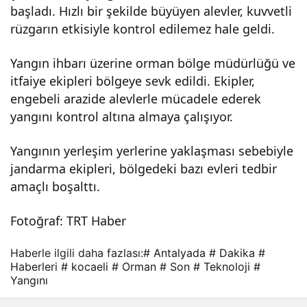
başladı. Hızlı bir şekilde büyüyen alevler, kuvvetli
yan
rüzgarın etkisiyle kontrol edilemez hale geldi.
gını
Yangın ihbarı üzerine orman bölge müdürlüğü ve
itfaiye ekipleri bölgeye sevk edildi. Ekipler,
engebeli arazide alevlerle mücadele ederek
–
yangını kontrol altına almaya çalışıyor.
Son
Yangının yerleşim yerlerine yaklaşması sebebiyle
jandarma ekipleri, bölgedeki bazı evleri tedbir
Daki
amaçlı boşalttı.
ka
Fotoğraf: TRT Haber
Hab
Haberle ilgili daha fazlası:
# Antalyada
# Dakika
#
Haberleri
# kocaeli
# Orman
# Son
# Teknoloji
#
Yangını
erler