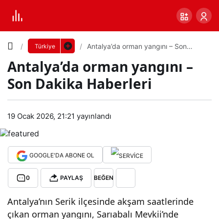
Yazı
Antalya’da orman yangını – Son
Türkiye
Dakika Haberleri
Antalya’da orman yangını –
Boyutunu
Son Dakika Haberleri
Ayarla
Ant
19 Ocak 2026, 21:21
yayınlandı
0
PAYLAŞ
alya’
Küçük
100%
Dev
da
GOOGLE'DA ABONE OL
0
PAYLAŞ
BEĞEN
orm
Varsayılana
Antalya’nın Serik ilçesinde akşam saatlerinde
an
dön
çıkan orman yangını, Sarıabalı Mevkii’nde