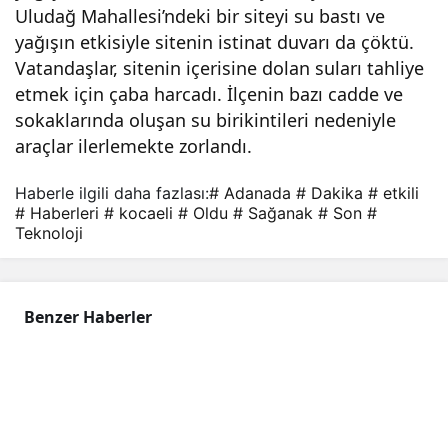
Uludağ Mahallesi’ndeki bir siteyi su bastı ve
k
yağışın etkisiyle sitenin istinat duvarı da çöktü.
Vatandaşlar, sitenin içerisine dolan suları tahliye
etkil
etmek için çaba harcadı. İlçenin bazı cadde ve
sokaklarında oluşan su birikintileri nedeniyle
i
araçlar ilerlemekte zorlandı.
Haberle ilgili daha fazlası:
# Adanada
# Dakika
# etkili
oldu
# Haberleri
# kocaeli
# Oldu
# Sağanak
# Son
#
Teknoloji
–
Son
Benzer Haberler
Daki
ka