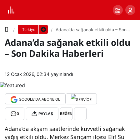
Yazı
Adana’da sağanak etkili oldu – Son
Türkiye
Dakika Haberleri
Adana’da sağanak etkili oldu
Boyutunu
– Son Dakika Haberleri
Ayarla
Ada
12 Ocak 2026, 02:34
yayınlandı
0
PAYLAŞ
na’d
Küçük
100%
Dev
a
GOOGLE'DA ABONE OL
0
PAYLAŞ
BEĞEN
sağ
Varsayılana
Adana’da akşam saatlerinde kuvvetli sağanak
ana
dön
yağış etkili oldu. Merkez Sarıçam ilçesi Elif Su