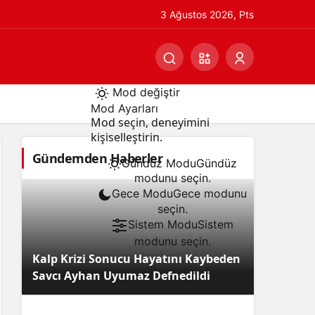
3 Ağustos 2026, Pts
Mod değiştir
Mod Ayarları
Mod seçin, deneyimini
kişiselleştirin.
Gündemden Haberler
Gündüz Modu
Gündüz
modunu seçin.
Gece Modu
Gece modunu
seçin.
Sistem Modu
Sistem
modunu seçin.
Kalp Krizi Sonucu Hayatını Kaybeden
Savcı Ayhan Uyumaz Defnedildi