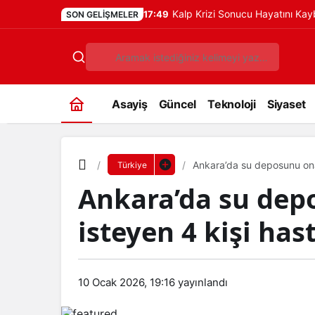
Kalp Krizi Sonucu Hayatını Ka
17:49
SON GELIŞMELER
Asayiş
Güncel
Teknoloji
Siyaset
Ankara’da su deposunu ona
Türkiye
Ankara’da su de
isteyen 4 kişi has
10 Ocak 2026, 19:16
yayınlandı