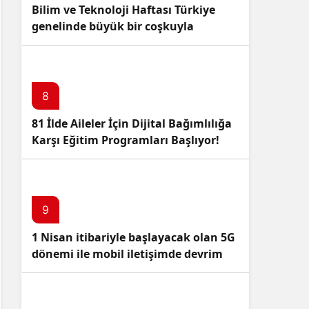
Bilim ve Teknoloji Haftası Türkiye
genelinde büyük bir coşkuyla
kutlandı: İşte Etkinlikler ve
Kutlamalar!
8
81 İlde Aileler İçin Dijital Bağımlılığa
Karşı Eğitim Programları Başlıyor!
9
1 Nisan itibariyle başlayacak olan 5G
dönemi ile mobil iletişimde devrim
başlıyor!