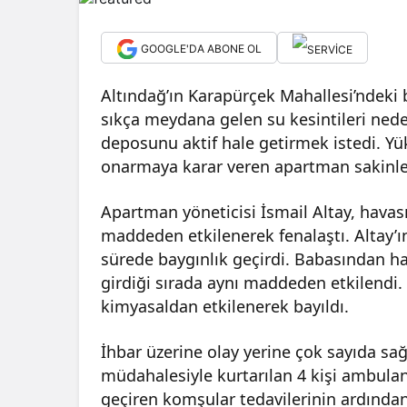
GOOGLE'DA ABONE OL
Altındağ’ın Karapürçek Mahallesi’ndeki
sıkça meydana gelen su kesintileri ned
deposunu aktif hale getirmek istedi. Y
onarmaya karar veren apartman sakinle
Apartman yöneticisi İsmail Altay, havas
maddeden etkilenerek fenalaştı. Altay’ı
sürede baygınlık geçirdi. Babasından h
girdiği sırada aynı maddeden etkilendi
kimyasaldan etkilenerek bayıldı.
İhbar üzerine olay yerine çok sayıda sağlı
müdahalesiyle kurtarılan 4 kişi ambulan
geçiren komşular tedavilerinin ardından