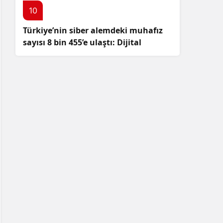
10
Türkiye’nin siber alemdeki muhafız
sayısı 8 bin 455’e ulaştı: Dijital
güvenliğimizi korumak için
çalışmalar artıyor!