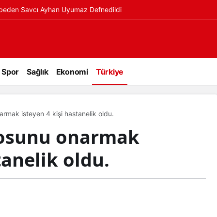
ybeden Savcı Ayhan Uyumaz Defnedildi
Spor
Sağlık
Ekonomi
Türkiye
rmak isteyen 4 kişi hastanelik oldu.
posunu onarmak
tanelik oldu.