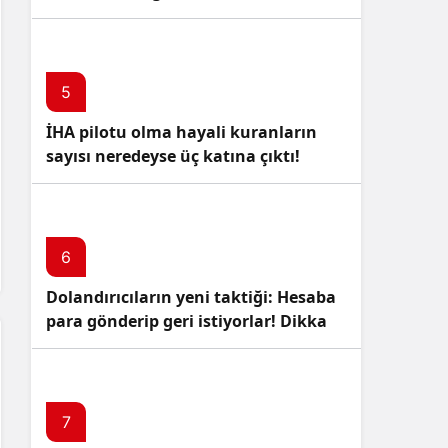
5
İHA pilotu olma hayali kuranların
sayısı neredeyse üç katına çıktı!
6
Dolandırıcıların yeni taktiği: Hesaba
para gönderip geri istiyorlar! Dikkat
Edin!
7