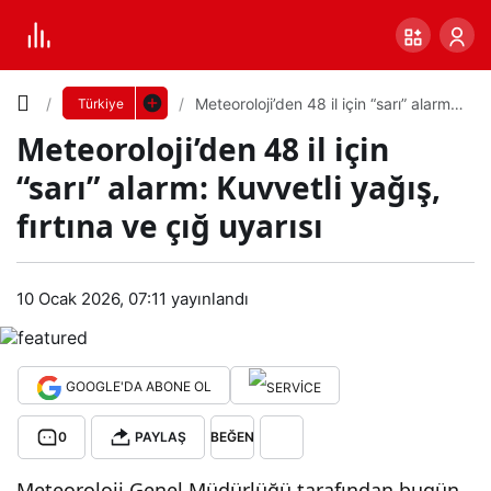
Yazı
Meteoroloji’den 48 il için “sarı” alarm:
Türkiye
Kuvvetli yağış, fırtına ve çığ uyarısı
Meteoroloji’den 48 il için
Boyutunu
“sarı” alarm: Kuvvetli yağış,
Ayarla
fırtına ve çığ uyarısı
Met
0
PAYLAŞ
eor
10 Ocak 2026, 07:11
yayınlandı
Küçük
100%
Dev
oloji’
GOOGLE'DA ABONE OL
den
Varsayılana
0
PAYLAŞ
BEĞEN
48 il
dön
Meteoroloji Genel Müdürlüğü tarafından bugün