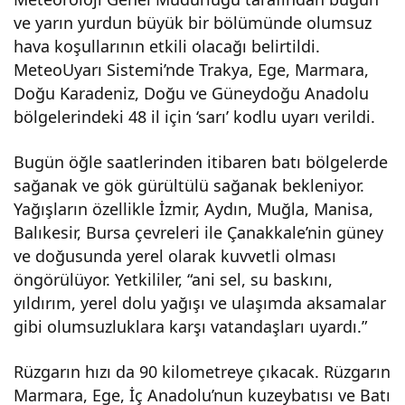
ve yarın yurdun büyük bir bölümünde olumsuz
için
hava koşullarının etkili olacağı belirtildi.
MeteoUyarı Sistemi’nde Trakya, Ege, Marmara,
“sar
Doğu Karadeniz, Doğu ve Güneydoğu Anadolu
bölgelerindeki 48 il için ‘sarı’ kodlu uyarı verildi.
ı”
Bugün öğle saatlerinden itibaren batı bölgelerde
alar
sağanak ve gök gürültülü sağanak bekleniyor.
Yağışların özellikle İzmir, Aydın, Muğla, Manisa,
m:
Balıkesir, Bursa çevreleri ile Çanakkale’nin güney
ve doğusunda yerel olarak kuvvetli olması
öngörülüyor. Yetkililer, “ani sel, su baskını,
Kuv
yıldırım, yerel dolu yağışı ve ulaşımda aksamalar
gibi olumsuzluklara karşı vatandaşları uyardı.”
vetli
Rüzgarın hızı da 90 kilometreye çıkacak. Rüzgarın
yağı
Marmara, Ege, İç Anadolu’nun kuzeybatısı ve Batı