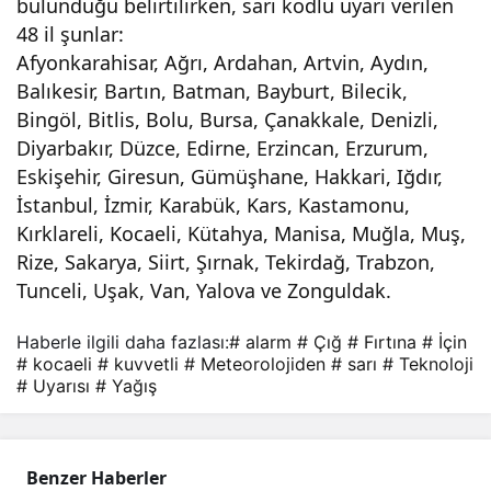
bulunduğu belirtilirken, sarı kodlu uyarı verilen
48 il şunlar:
Afyonkarahisar, Ağrı, Ardahan, Artvin, Aydın,
Balıkesir, Bartın, Batman, Bayburt, Bilecik,
Bingöl, Bitlis, Bolu, Bursa, Çanakkale, Denizli,
Diyarbakır, Düzce, Edirne, Erzincan, Erzurum,
Eskişehir, Giresun, Gümüşhane, Hakkari, Iğdır,
İstanbul, İzmir, Karabük, Kars, Kastamonu,
Kırklareli, Kocaeli, Kütahya, Manisa, Muğla, Muş,
Rize, Sakarya, Siirt, Şırnak, Tekirdağ, Trabzon,
Tunceli, Uşak, Van, Yalova ve Zonguldak.
Haberle ilgili daha fazlası:
# alarm
# Çığ
# Fırtına
# İçin
# kocaeli
# kuvvetli
# Meteorolojiden
# sarı
# Teknoloji
# Uyarısı
# Yağış
Benzer Haberler