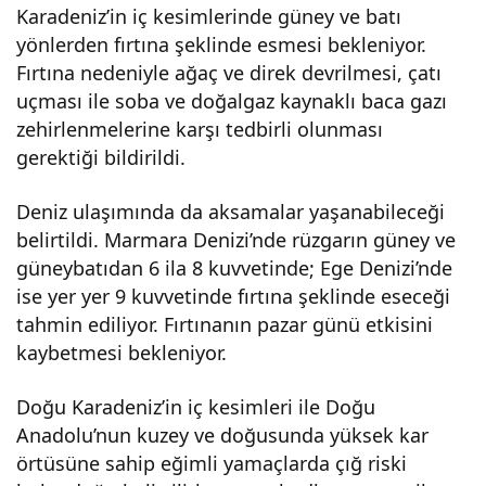
Karadeniz’in iç kesimlerinde güney ve batı
ş,
yönlerden fırtına şeklinde esmesi bekleniyor.
Fırtına nedeniyle ağaç ve direk devrilmesi, çatı
fırtı
uçması ile soba ve doğalgaz kaynaklı baca gazı
zehirlenmelerine karşı tedbirli olunması
na
gerektiği bildirildi.
ve
Deniz ulaşımında da aksamalar yaşanabileceği
belirtildi. Marmara Denizi’nde rüzgarın güney ve
güneybatıdan 6 ila 8 kuvvetinde; Ege Denizi’nde
çığ
ise yer yer 9 kuvvetinde fırtına şeklinde eseceği
tahmin ediliyor. Fırtınanın pazar günü etkisini
uyar
kaybetmesi bekleniyor.
ısı
Doğu Karadeniz’in iç kesimleri ile Doğu
Anadolu’nun kuzey ve doğusunda yüksek kar
örtüsüne sahip eğimli yamaçlarda çığ riski