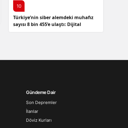
10
Türkiye’nin siber alemdeki muhafız
sayısı 8 bin 455’e ulaştı: Dijital
güvenliğimizi korumak için
çalışmalar artıyor!
Gündeme Dair
Son Depremler
İlanlar
Döviz Kurları