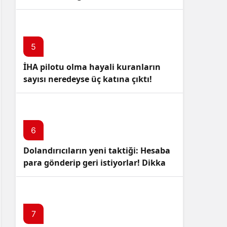
5
İHA pilotu olma hayali kuranların
sayısı neredeyse üç katına çıktı!
6
Dolandırıcıların yeni taktiği: Hesaba
para gönderip geri istiyorlar! Dikkat
Edin!
7