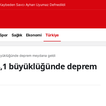
ı Kaybeden Savcı Ayhan Uyumaz Defnedildi
Spor
Sağlık
Ekonomi
Türkiye
 büyüklüğünde deprem meydana geldi
 4,1 büyüklüğünde deprem