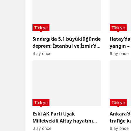
Türkiye
Türkiye
Sındırgı’da 5,1 büyüklüğünde
Hatay’da
deprem: İstanbul ve İzmir’de
yangın –
de hissedildi
Haberler
6 ay önce
6 ay önce
Türkiye
Türkiye
Eski AK Parti Uşak
Ankara’da
Milletvekili Altay hayatını
trafiğe k
kaybetti
6 ay önce
6 ay önce