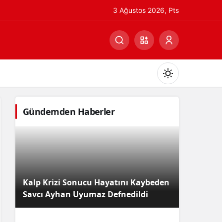
3 Ağustos 2026, Pts
Gündemden Haberler
Gündüz Modu
Gündüz modunu seçin.
Kalp Krizi Sonucu Hayatını Kaybeden
Gece Modu
Savcı Ayhan Uyumaz Defnedildi
Gece modunu seçin.