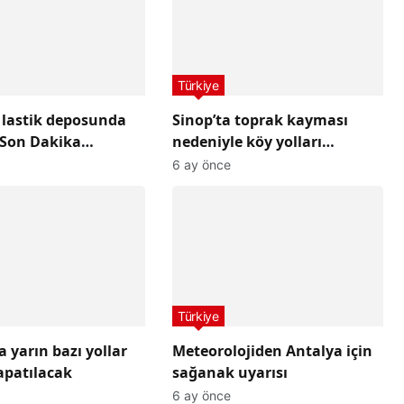
Türkiye
 lastik deposunda
Sinop’ta toprak kayması
 Son Dakika
nedeniyle köy yolları
i
ulaşıma kapandı
6 ay önce
Türkiye
 yarın bazı yollar
Meteorolojiden Antalya için
apatılacak
sağanak uyarısı
6 ay önce