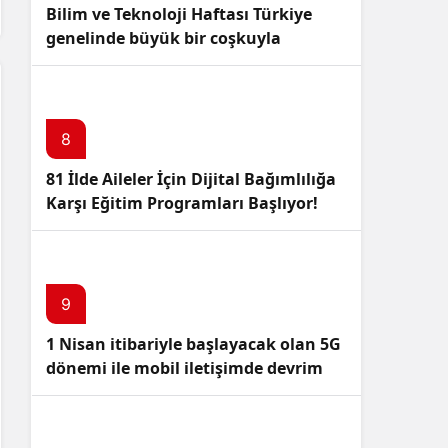
Bilim ve Teknoloji Haftası Türkiye
genelinde büyük bir coşkuyla
kutlandı: İşte Etkinlikler ve
Kutlamalar!
8
81 İlde Aileler İçin Dijital Bağımlılığa
Karşı Eğitim Programları Başlıyor!
9
1 Nisan itibariyle başlayacak olan 5G
dönemi ile mobil iletişimde devrim
başlıyor!