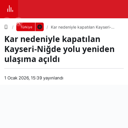
Yazı
Kar nedeniyle kapatılan Kayseri-
Türkiye
Niğde yolu yeniden ulaşıma açıldı
Kar nedeniyle kapatılan
Boyutunu
Kayseri-Niğde yolu yeniden
Ayarla
ulaşıma açıldı
Kar
0
PAYLAŞ
ned
1 Ocak 2026, 15:39
yayınlandı
Küçük
100%
Dev
eniy
le
Varsayılana
kap
dön