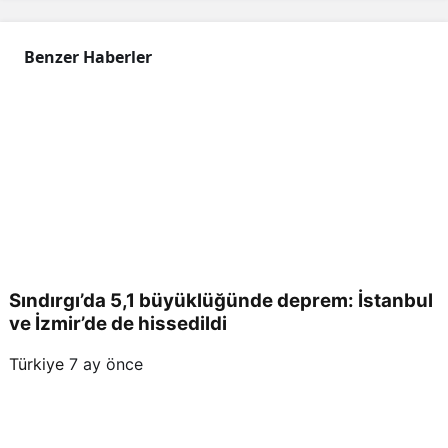
yeni
Benzer Haberler
den
ulaş
ıma
açıl
Sındırgı’da 5,1 büyüklüğünde deprem: İstanbul
dı
ve İzmir’de de hissedildi
Türkiye
7 ay önce