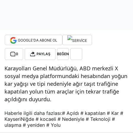
atıla
n
GOOGLE'DA ABONE OL
Kay
0
PAYLAŞ
BEĞEN
seri
Karayolları Genel Müdürlüğü, ABD merkezli X
-
sosyal medya platformundaki hesabından yoğun
kar yağışı ve tipi nedeniyle ağır taşıt trafiğine
kapatılan yolun tüm araçlar için tekrar trafiğe
Niğ
açıldığını duyurdu.
de
Haberle ilgili daha fazlası:
# Açıldı
# kapatılan
# Kar
#
KayseriNiğde
# kocaeli
# Nedeniyle
# Teknoloji
#
yolu
ulaşıma
# yeniden
# Yolu