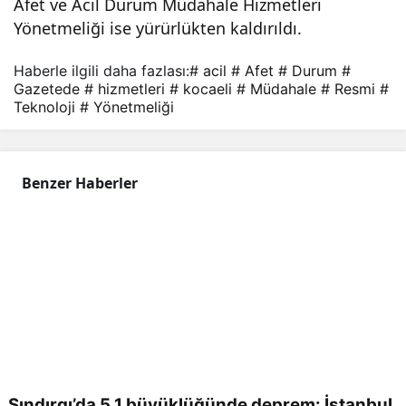
Afet ve Acil Durum Müdahale Hizmetleri
Yönetmeliği ise yürürlükten kaldırıldı.
Haberle ilgili daha fazlası:
# acil
# Afet
# Durum
#
Gazetede
# hizmetleri
# kocaeli
# Müdahale
# Resmi
#
Teknoloji
# Yönetmeliği
Benzer Haberler
Sındırgı’da 5,1 büyüklüğünde deprem: İstanbul