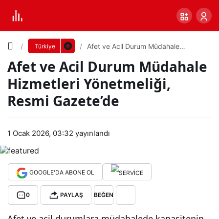
Yazı
Afet ve Acil Durum Müdahale
Türkiye
Hizmetleri Yönetmeliği, Resmi
Afet ve Acil Durum Müdahale
Gazete’de
Boyutunu
Hizmetleri Yönetmeliği,
Ayarla
Resmi Gazete’de
Afet
0
PAYLAŞ
ve
1 Ocak 2026, 03:32
yayınlandı
Küçük
100%
Dev
Acil
GOOGLE'DA ABONE OL
Dur
Varsayılana
0
PAYLAŞ
BEĞEN
um
dön
Afet ve acil durumlara müdahalede kapasitenin