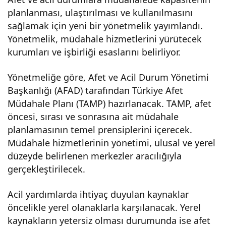
planlanması, ulaştırılması ve kullanılmasını
Mü
sağlamak için yeni bir yönetmelik yayımlandı.
Yönetmelik, müdahale hizmetlerini yürütecek
dah
kurumları ve işbirliği esaslarını belirliyor.
ale
Yönetmeliğe göre, Afet ve Acil Durum Yönetimi
Başkanlığı (AFAD) tarafından Türkiye Afet
Hiz
Müdahale Planı (TAMP) hazırlanacak. TAMP, afet
öncesi, sırası ve sonrasına ait müdahale
metl
planlamasının temel prensiplerini içerecek.
Müdahale hizmetlerinin yönetimi, ulusal ve yerel
düzeyde belirlenen merkezler aracılığıyla
eri
gerçekleştirilecek.
Yön
Acil yardımlarda ihtiyaç duyulan kaynaklar
öncelikle yerel olanaklarla karşılanacak. Yerel
etm
kaynakların yetersiz olması durumunda ise afet