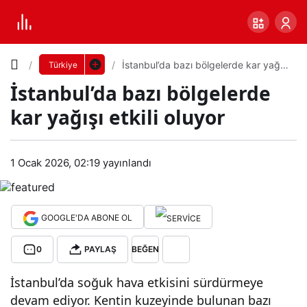
Yazı
İstanbul’da bazı bölgelerde kar yağışı
Türkiye
etkili oluyor
İstanbul’da bazı bölgelerde
Boyutunu
kar yağışı etkili oluyor
Ayarla
İsta
1 Ocak 2026, 02:19
yayınlandı
0
PAYLAŞ
nbul
Küçük
100%
Dev
’da
GOOGLE'DA ABONE OL
0
PAYLAŞ
BEĞEN
bazı
Varsayılana
İstanbul’da soğuk hava etkisini sürdürmeye
bölg
dön
devam ediyor. Kentin kuzeyinde bulunan bazı