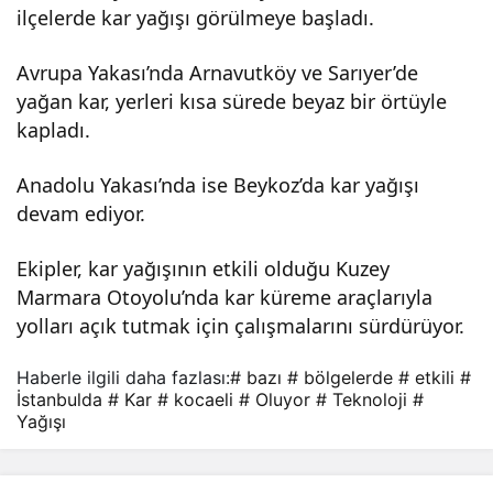
ilçelerde kar yağışı görülmeye başladı.
eler
Avrupa Yakası’nda Arnavutköy ve Sarıyer’de
de
yağan kar, yerleri kısa sürede beyaz bir örtüyle
kapladı.
kar
Anadolu Yakası’nda ise Beykoz’da kar yağışı
devam ediyor.
yağı
Ekipler, kar yağışının etkili olduğu Kuzey
şı
Marmara Otoyolu’nda kar küreme araçlarıyla
yolları açık tutmak için çalışmalarını sürdürüyor.
etkil
Haberle ilgili daha fazlası:
# bazı
# bölgelerde
# etkili
#
İstanbulda
# Kar
# kocaeli
# Oluyor
# Teknoloji
#
i
Yağışı
oluy