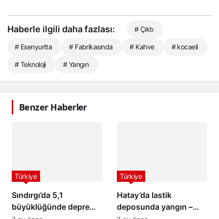
Haberle ilgili daha fazlası:
# Çıktı
# Esenyurtta
# Fabrikasında
# Kahve
# kocaeli
# Teknoloji
# Yangın
Benzer Haberler
Türkiye
Türkiye
Sındırgı’da 5,1
Hatay’da lastik
büyüklüğünde deprem:
deposunda yangın –
İstanbul ve İzmir’de de
Son Dakika Haberleri