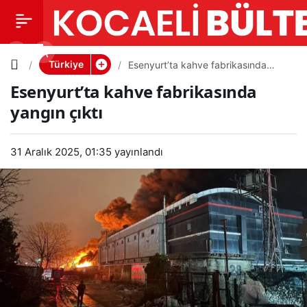
Esenyurt’
0
PAYLAŞ
ta kahve
Türkiye
Esenyurt’ta kahve fabrikasında
yangın çıktı
Esenyurt’ta kahve fabrikasında
fabrikasın
yangın çıktı
da yangın
31 Aralık 2025, 01:35
yayınlandı
çıktı