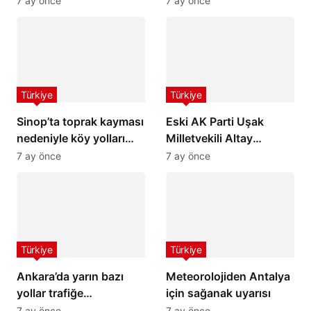
7 ay önce
7 ay önce
hissedildi
Türkiye
Türkiye
Sinop’ta toprak kayması
Eski AK Parti Uşak
nedeniyle köy yolları
Milletvekili Altay
ulaşıma kapandı
hayatını kaybetti
7 ay önce
7 ay önce
Türkiye
Türkiye
Ankara’da yarın bazı
Meteorolojiden Antalya
yollar trafiğe
için sağanak uyarısı
kapatılacak
7 ay önce
7 ay önce