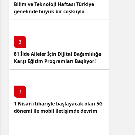
Bilim ve Teknoloji Haftası Türkiye
genelinde büyük bir coşkuyla
kutlandı: İşte Etkinlikler ve
Kutlamalar!
8
81 İlde Aileler İçin Dijital Bağımlılığa
Karşı Eğitim Programları Başlıyor!
9
1 Nisan itibariyle başlayacak olan 5G
dönemi ile mobil iletişimde devrim
başlıyor!