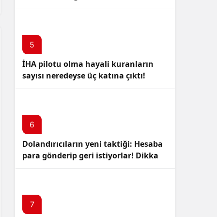
5
İHA pilotu olma hayali kuranların
sayısı neredeyse üç katına çıktı!
6
Dolandırıcıların yeni taktiği: Hesaba
para gönderip geri istiyorlar! Dikkat
Edin!
7