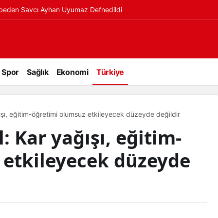
ybeden Savcı Ayhan Uyumaz Defnedildi
Spor
Sağlık
Ekonomi
Türkiye
ğışı, eğitim-öğretimi olumsuz etkileyecek düzeyde değildir
l: Kar yağışı, eğitim-
 etkileyecek düzeyde