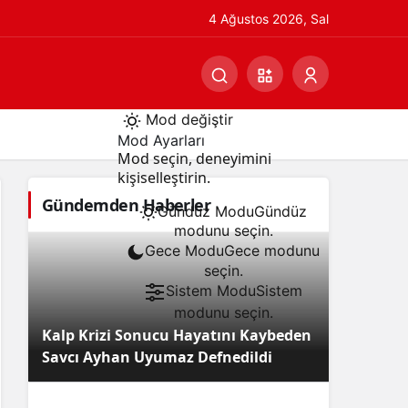
4 Ağustos 2026, Sal
Mod değiştir
Mod Ayarları
Mod seçin, deneyimini
kişiselleştirin.
Gündemden Haberler
Gündüz Modu
Gündüz
modunu seçin.
Gece Modu
Gece modunu
seçin.
Sistem Modu
Sistem
modunu seçin.
Kalp Krizi Sonucu Hayatını Kaybeden
Savcı Ayhan Uyumaz Defnedildi