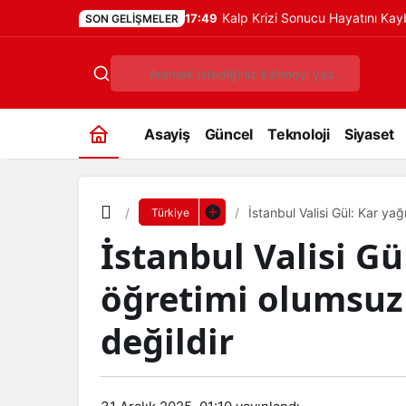
Kalp Krizi Sonucu Hayatını Ka
17:49
SON GELIŞMELER
Asayiş
Güncel
Teknoloji
Siyaset
İstanbul Valisi Gül: Kar ya
Türkiye
İstanbul Valisi Gü
öğretimi olumsuz
değildir