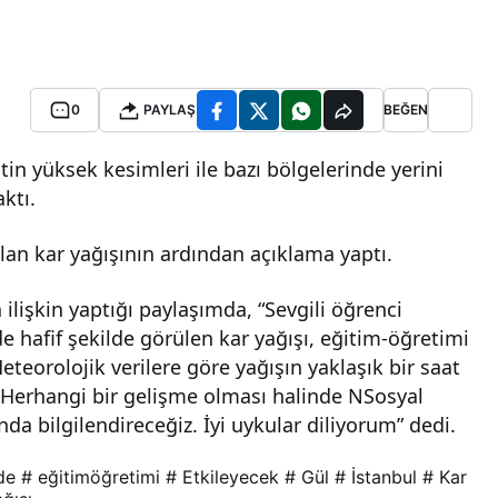
0
PAYLAŞ
BEĞEN
tin yüksek kesimleri ile bazı bölgelerinde yerini
ktı.
olan kar yağışının ardından açıklama yaptı.
 ilişkin yaptığı paylaşımda, “Sevgili öğrenci
e hafif şekilde görülen kar yağışı, eğitim-öğretimi
teorolojik verilere göre yağışın yaklaşık bir saat
 Herhangi bir gelişme olması halinde NSosyal
a bilgilendireceğiz. İyi uykular diliyorum” dedi.
de
# eğitimöğretimi
# Etkileyecek
# Gül
# İstanbul
# Kar