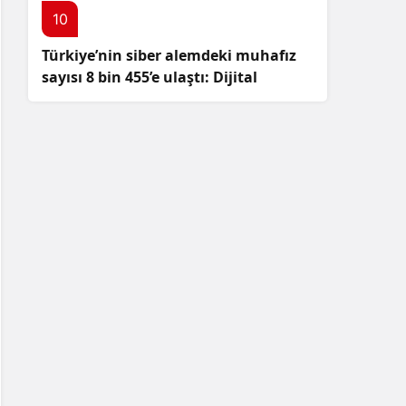
10
Türkiye’nin siber alemdeki muhafız
sayısı 8 bin 455’e ulaştı: Dijital
güvenliğimizi korumak için
çalışmalar artıyor!