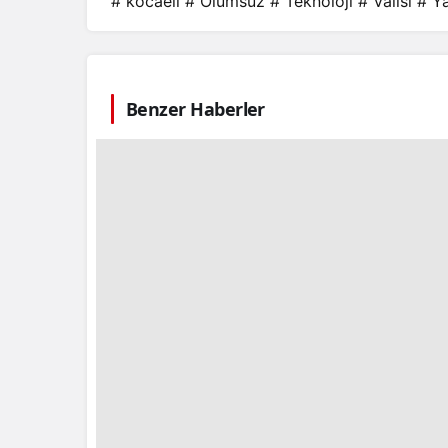
# kocaeli
# Olumsuz
# Teknoloji
# Valisi
# Ya
Benzer Haberler