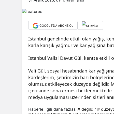
31 Aralık 2025, 01:10
yayınlandı
GOOGLE'DA ABONE OL
İstanbul genelinde etkili olan yağış, ken
karla karışık yağmur ve kar yağışına bıra
İstanbul Valisi Davut Gül, kentte etkili 
Vali Gül, sosyal hesabından kar yağışına
kardeşlerim, şehrimizin bazı bölgelerind
olumsuz etkileyecek düzeyde değildir. Me
içerisinde sona ermesi beklenmektedir.
medya uygulaması üzerinden sizleri anınd
Haberle ilgili daha fazlası:
# değildir
# düzey