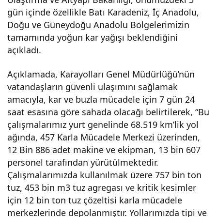
gün içinde özellikle Batı Karadeniz, İç Anadolu,
buzl
Doğu ve Güneydoğu Anadolu Bölgelerimizin
tamamında yoğun kar yağışı beklendiğini
a
açıkladı.
müc
Açıklamada, Karayolları Genel Müdürlüğü’nün
vatandaşların güvenli ulaşımını sağlamak
adel
amacıyla, kar ve buzla mücadele için 7 gün 24
saat esasına göre sahada olacağı belirtilerek, “Bu
e
çalışmalarımız yurt genelinde 68.519 km’lik yol
ağında, 457 Karla Mücadele Merkezi üzerinden,
12 Bin 886 adet makine ve ekipman, 13 bin 607
için
personel tarafından yürütülmektedir.
Çalışmalarımızda kullanılmak üzere 757 bin ton
7
tuz, 453 bin m3 tuz agregası ve kritik kesimler
için 12 bin ton tuz çözeltisi karla mücadele
gün
merkezlerinde depolanmıştır. Yollarımızda tipi ve