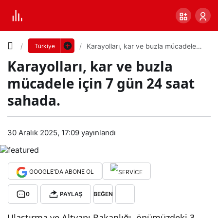
Yazı
Karayolları, kar ve buzla mücadele
Türkiye
için 7 gün 24 saat sahada.
Karayolları, kar ve buzla
Boyutunu
mücadele için 7 gün 24 saat
Ayarla
sahada.
Kar
0
PAYLAŞ
ayol
30 Aralık 2025, 17:09
yayınlandı
Küçük
100%
Dev
ları,
GOOGLE'DA ABONE OL
kar
Varsayılana
0
PAYLAŞ
BEĞEN
ve
dön
Ulaştırma ve Altyapı Bakanlığı, önümüzdeki 3