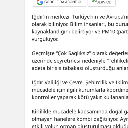
GOOGLE'DA ABONE OL
Iğdır’ın merkezi, Türkiye’nin ve Avrupa’n
olarak biliniyor. Bilim insanları, bu 
kaynaklandığını belirtiyor ve PM10 (par
vurguluyor.
Geçmişte “Çok Sağlıksız” olarak değerle
üzerinde seyretmesi nedeniyle “Tehlikeli”
adeta bir sis tabakası oluşturduğu anla
Iğdır Valiliği ve Çevre, Şehircilik ve İkli
mücadele için ilgili kurumlarla koordine
kontroller yaparak kötü yakıt kullananla
Kirlilikle mücadele kapsamında doğal 
olmayan hanelere kombi dağıtılıyor. Ayrı
etkili yolun orman oluşturulması olduğ