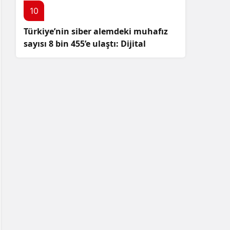
10
Türkiye’nin siber alemdeki muhafız
sayısı 8 bin 455’e ulaştı: Dijital
güvenliğimizi korumak için
çalışmalar artıyor!