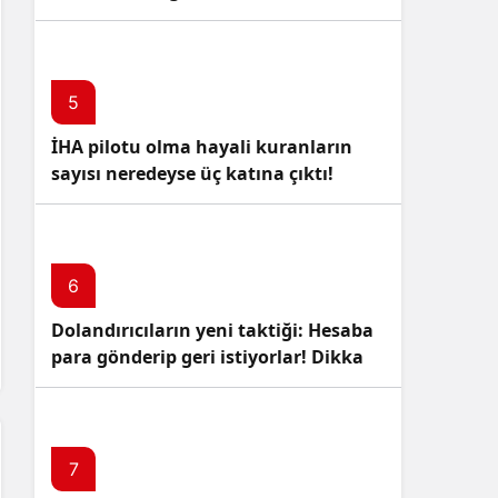
5
İHA pilotu olma hayali kuranların
sayısı neredeyse üç katına çıktı!
6
Dolandırıcıların yeni taktiği: Hesaba
para gönderip geri istiyorlar! Dikkat
Edin!
7