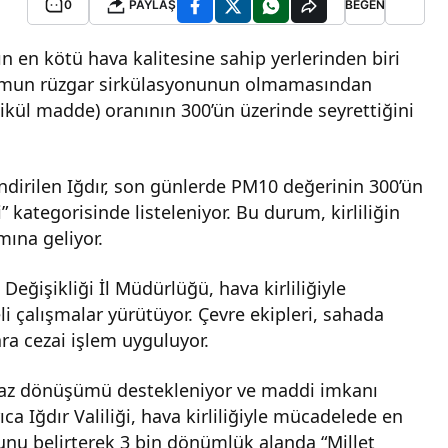
0
PAYLAŞ
BEĞEN
ın en kötü hava kalitesine sahip yerlerinden biri
durumun rüzgar sirkülasyonunun olmamasından
tikül madde) oranının 300’ün üzerinde seyrettiğini
ndirilen Iğdır, son günlerde PM10 değerinin 300’ün
 kategorisinde listeleniyor. Bu durum, kirliliğin
mına geliyor.
m Değişikliği İl Müdürlüğü, hava kirliliğiyle
li çalışmalar yürütüyor. Çevre ekipleri, sahada
ra cezai işlem uyguluyor.
gaz dönüşümü destekleniyor ve maddi imkanı
ca Iğdır Valiliği, hava kirliliğiyle mücadelede en
unu belirterek 3 bin dönümlük alanda “Millet