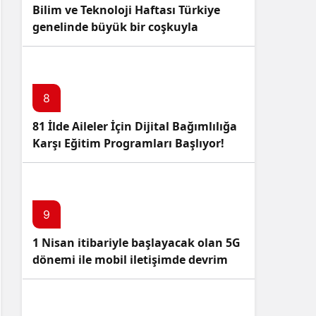
Bilim ve Teknoloji Haftası Türkiye
genelinde büyük bir coşkuyla
kutlandı: İşte Etkinlikler ve
Kutlamalar!
8
81 İlde Aileler İçin Dijital Bağımlılığa
Karşı Eğitim Programları Başlıyor!
9
1 Nisan itibariyle başlayacak olan 5G
dönemi ile mobil iletişimde devrim
başlıyor!