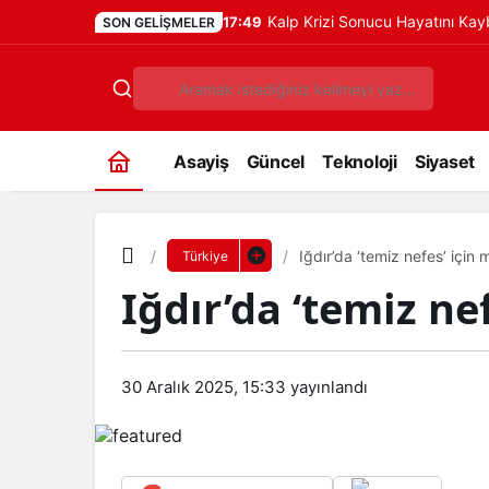
Kalp Krizi Sonucu Hayatını Ka
17:49
SON GELIŞMELER
Asayiş
Güncel
Teknoloji
Siyaset
Iğdır’da ‘temiz nefes’ için
Türkiye
Iğdır’da ‘temiz ne
30 Aralık 2025, 15:33
yayınlandı