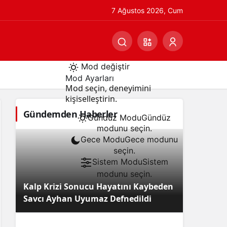
7 Ağustos 2026, Cum
Mod değiştir
Mod Ayarları
Mod seçin, deneyimini
kişiselleştirin.
Gündemden Haberler
Gündüz Modu
Gündüz
modunu seçin.
Gece Modu
Gece modunu
seçin.
Sistem Modu
Sistem
modunu seçin.
Kalp Krizi Sonucu Hayatını Kaybeden
Savcı Ayhan Uyumaz Defnedildi