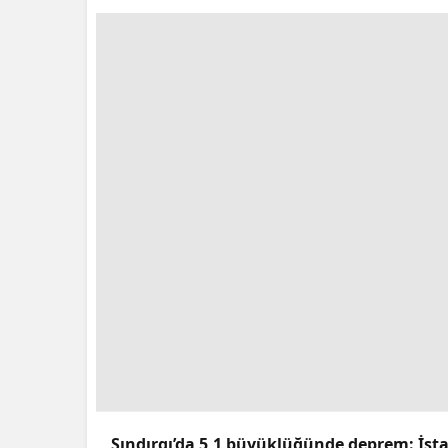
Sındırgı’da 5,1 büyüklüğünde deprem: İstan