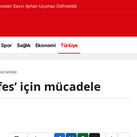
ybeden Savcı Ayhan Uyumaz Defnedildi
Spor
Sağlık
Ekonomi
Türkiye
 mücadele
fes’ için mücadele