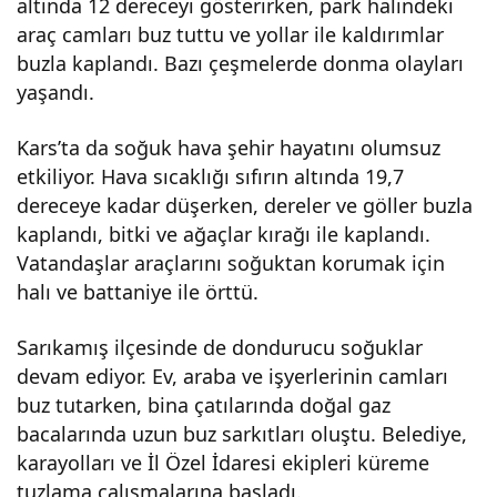
altında 12 dereceyi gösterirken, park halindeki
Erz
araç camları buz tuttu ve yollar ile kaldırımlar
buzla kaplandı. Bazı çeşmelerde donma olayları
uru
yaşandı.
Kars’ta da soğuk hava şehir hayatını olumsuz
m
etkiliyor. Hava sıcaklığı sıfırın altında 19,7
dereceye kadar düşerken, dereler ve göller buzla
oldu
kaplandı, bitki ve ağaçlar kırağı ile kaplandı.
Vatandaşlar araçlarını soğuktan korumak için
halı ve battaniye ile örttü.
Sarıkamış ilçesinde de dondurucu soğuklar
devam ediyor. Ev, araba ve işyerlerinin camları
buz tutarken, bina çatılarında doğal gaz
bacalarında uzun buz sarkıtları oluştu. Belediye,
karayolları ve İl Özel İdaresi ekipleri küreme
tuzlama çalışmalarına başladı.