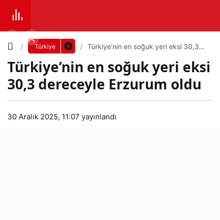
Yazı
Türkiye’nin en soğuk yeri eksi 30,3
Türkiye
dereceyle Erzurum oldu
Türkiye’nin en soğuk yeri eksi
Boyutunu
30,3 dereceyle Erzurum oldu
Ayarla
Tür
30 Aralık 2025, 11:07
yayınlandı
0
PAYLAŞ
kiye’
Küçük
100%
Dev
nin
en
Varsayılana
soğ
dön