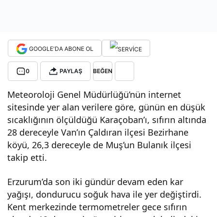
uk
yeri
GOOGLE'DA ABONE OL
eksi
0
PAYLAŞ
BEĞEN
Meteoroloji Genel Müdürlüğü’nün internet
30,
sitesinde yer alan verilere göre, günün en düşük
sıcaklığının ölçüldüğü Karaçoban’ı, sıfırın altında
3
28 dereceyle Van’ın Çaldıran ilçesi Bezirhane
köyü, 26,3 dereceyle de Muş’un Bulanık ilçesi
dere
takip etti.
ceyl
Erzurum’da son iki gündür devam eden kar
yağışı, dondurucu soğuk hava ile yer değiştirdi.
e
Kent merkezinde termometreler gece sıfırın