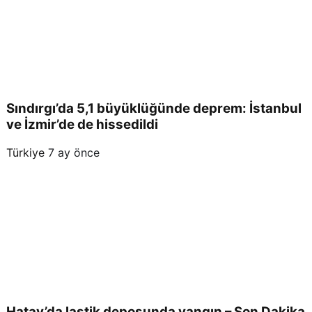
Sındırgı’da 5,1 büyüklüğünde deprem: İstanbul
ve İzmir’de de hissedildi
Türkiye
7 ay önce
Hatay’da lastik deposunda yangın – Son Dakika