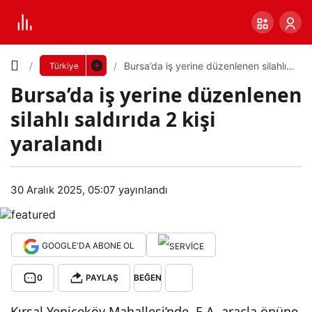
Yazı
Bursa’da iş yerine düzenlenen silahlı
Türkiye
saldırıda 2 kişi yaralandı
Bursa’da iş yerine düzenlenen
Boyutunu
silahlı saldırıda 2 kişi
Ayarla
yaralandı
Bur
0
PAYLAŞ
sa’d
30 Aralık 2025, 05:07
yayınlandı
Küçük
100%
Dev
a iş
GOOGLE'DA ABONE OL
yeri
Varsayılana
0
PAYLAŞ
BEĞEN
ne
dön
Kırsal Yeniceköy Mahallesi’nde, E.A. araçla önüne