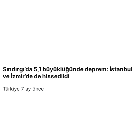
kişi
yara
land
ı
Sındırgı’da 5,1 büyüklüğünde deprem: İstanbul
ve İzmir’de de hissedildi
Türkiye
7 ay önce