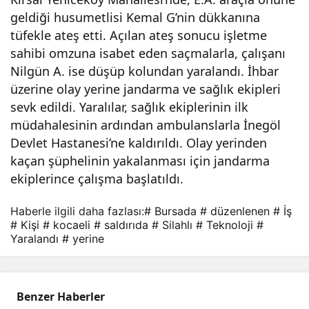
geldiği husumetlisi Kemal G’nin dükkanına
düz
tüfekle ateş etti. Açılan ateş sonucu işletme
sahibi omzuna isabet eden saçmalarla, çalışanı
enle
Nilgün A. ise düşüp kolundan yaralandı. İhbar
üzerine olay yerine jandarma ve sağlık ekipleri
nen
sevk edildi. Yaralılar, sağlık ekiplerinin ilk
müdahalesinin ardından ambulanslarla İnegöl
sila
Devlet Hastanesi’ne kaldırıldı. Olay yerinden
kaçan şüphelinin yakalanması için jandarma
hlı
ekiplerince çalışma başlatıldı.
Haberle ilgili daha fazlası:
# Bursada
# düzenlenen
# İş
sald
# Kişi
# kocaeli
# saldırıda
# Silahlı
# Teknoloji
#
Yaralandı
# yerine
ırıda
2
Benzer Haberler