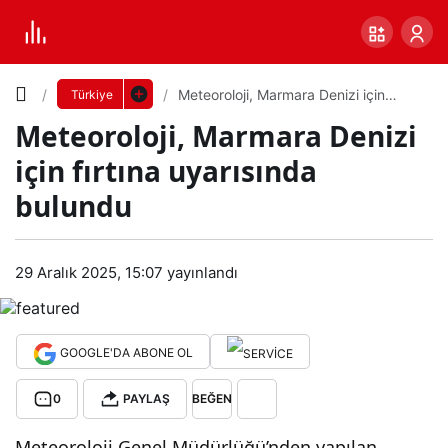
Yazı
Meteoroloji, Marmara Denizi için
Türkiye
fırtına uyarısında bulundu
Meteoroloji, Marmara Denizi
Boyutunu
için fırtına uyarısında
Ayarla
bulundu
Met
0
PAYLAŞ
eor
29 Aralık 2025, 15:07
yayınlandı
Küçük
100%
Dev
oloji
GOOGLE'DA ABONE OL
,
Varsayılana
0
PAYLAŞ
BEĞEN
Mar
dön
Meteoroloji Genel Müdürlüğü’nden yapılan