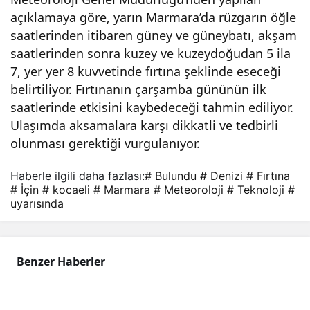
açıklamaya göre, yarın Marmara’da rüzgarın öğle
mar
saatlerinden itibaren güney ve güneybatı, akşam
saatlerinden sonra kuzey ve kuzeydoğudan 5 ila
a
7, yer yer 8 kuvvetinde fırtına şeklinde eseceği
belirtiliyor. Fırtınanın çarşamba gününün ilk
Den
saatlerinde etkisini kaybedeceği tahmin ediliyor.
Ulaşımda aksamalara karşı dikkatli ve tedbirli
izi
olunması gerektiği vurgulanıyor.
için
Haberle ilgili daha fazlası:
# Bulundu
# Denizi
# Fırtına
# İçin
# kocaeli
# Marmara
# Meteoroloji
# Teknoloji
#
uyarısında
fırtı
na
Benzer Haberler
uyar