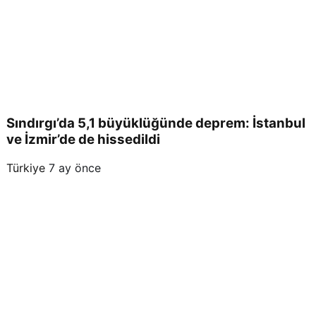
ısın
da
bulu
Sındırgı’da 5,1 büyüklüğünde deprem: İstanbul
ndu
ve İzmir’de de hissedildi
Türkiye
7 ay önce