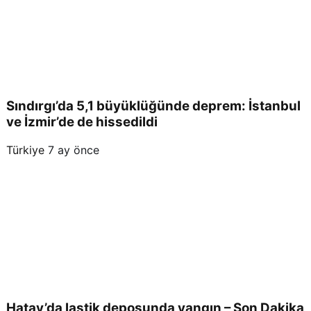
aran
ıyor
Sındırgı’da 5,1 büyüklüğünde deprem: İstanbul
ve İzmir’de de hissedildi
Türkiye
7 ay önce
Hatay’da lastik deposunda yangın – Son Dakika