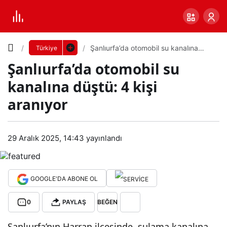
Yazı
Şanlıurfa’da otomobil su kanalına
Türkiye
düştü: 4 kişi aranıyor
Şanlıurfa’da otomobil su
Boyutunu
kanalına düştü: 4 kişi
Ayarla
aranıyor
Şanl
0
PAYLAŞ
ıurf
29 Aralık 2025, 14:43
yayınlandı
Küçük
100%
Dev
a’da
GOOGLE'DA ABONE OL
oto
Varsayılana
0
PAYLAŞ
BEĞEN
mob
dön
Şanlıurfa’nın Harran ilçesinde, sulama kanalına