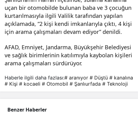
uçan bir otomobilde bulunan baba ve 3 çocuğun
il su
kurtarılmasıyla ilgili Valilik tarafından yapılan
açıklamada, “2 kişi kendi imkanlarıyla çıktı, 4 kişi
kan
için arama çalışmaları devam ediyor” denildi.
alın
AFAD, Emniyet, Jandarma, Büyükşehir Belediyesi
ve sağlık birimlerinin katılımıyla kaybolan kişileri
a
arama çalışmaları sürdürüyor.
Haberle ilgili daha fazlası:
# aranıyor
# Düştü
# kanalına
düş
# Kişi
# kocaeli
# Otomobil
# Şanlıurfada
# Teknoloji
tü:
Benzer Haberler
4
kişi