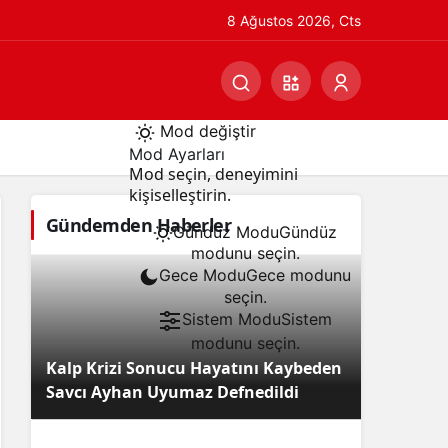
8 Ağustos 2026, Cts
Mod değiştir
Mod Ayarları
Mod seçin, deneyimini
kişiselleştirin.
Gündemden Haberler
Gündüz Modu
Gündüz
modunu seçin.
Gece Modu
Gece modunu
seçin.
Sistem Modu
Sistem
modunu seçin.
Kalp Krizi Sonucu Hayatını Kaybeden
Savcı Ayhan Uyumaz Defnedildi