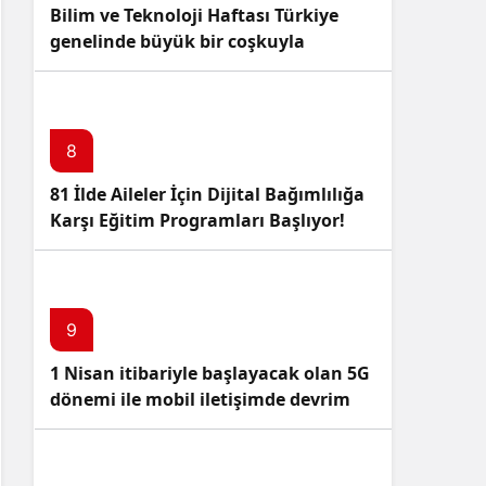
Bilim ve Teknoloji Haftası Türkiye
genelinde büyük bir coşkuyla
kutlandı: İşte Etkinlikler ve
Kutlamalar!
8
81 İlde Aileler İçin Dijital Bağımlılığa
Karşı Eğitim Programları Başlıyor!
9
1 Nisan itibariyle başlayacak olan 5G
dönemi ile mobil iletişimde devrim
başlıyor!