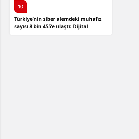
10
Türkiye’nin siber alemdeki muhafız
sayısı 8 bin 455’e ulaştı: Dijital
güvenliğimizi korumak için
çalışmalar artıyor!