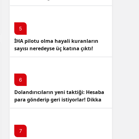
5
İHA pilotu olma hayali kuranların
sayısı neredeyse üç katına çıktı!
6
Dolandırıcıların yeni taktiği: Hesaba
para gönderip geri istiyorlar! Dikkat
Edin!
7