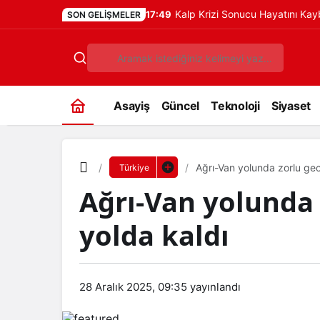
Kalp Krizi Sonucu Hayatını Ka
17:49
SON GELIŞMELER
Asayiş
Güncel
Teknoloji
Siyaset
Ağrı-Van yolunda zorlu gec
Türkiye
Ağrı-Van yolunda 
yolda kaldı
28 Aralık 2025, 09:35
yayınlandı