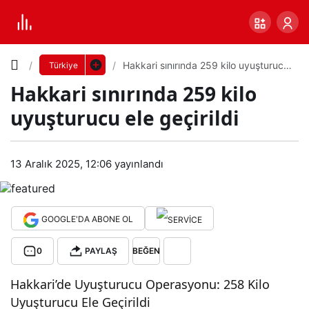
Yazı
Hakkari sınırında 259 kilo uyuşturucu
Türkiye
ele geçirildi
Hakkari sınırında 259 kilo
Boyutunu
uyuşturucu ele geçirildi
Ayarla
Hak
13 Aralık 2025, 12:06
yayınlandı
0
PAYLAŞ
kari
Küçük
100%
Dev
sınır
GOOGLE'DA ABONE OL
0
PAYLAŞ
BEĞEN
ında
Varsayılana
Hakkari’de Uyuşturucu Operasyonu: 258 Kilo
259
dön
Uyuşturucu Ele Geçirildi