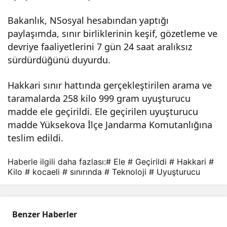
kilo
Bakanlık, NSosyal hesabından yaptığı
paylaşımda, sınır birliklerinin keşif, gözetleme ve
uyu
devriye faaliyetlerini 7 gün 24 saat aralıksız
sürdürdüğünü duyurdu.
ştur
Hakkari sınır hattında gerçekleştirilen arama ve
taramalarda 258 kilo 999 gram uyuşturucu
ucu
madde ele geçirildi. Ele geçirilen uyuşturucu
madde Yüksekova İlçe Jandarma Komutanlığına
ele
teslim edildi.
geçi
Haberle ilgili daha fazlası:
# Ele
# Geçirildi
# Hakkari
#
Kilo
# kocaeli
# sınırında
# Teknoloji
# Uyuşturucu
rildi
Benzer Haberler