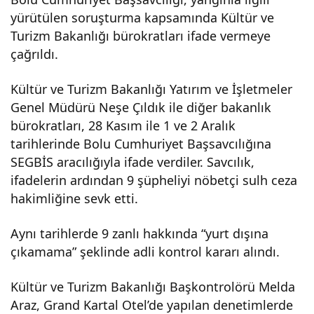
yürütülen soruşturma kapsamında Kültür ve
gını
Turizm Bakanlığı bürokratları ifade vermeye
çağrıldı.
sor
Kültür ve Turizm Bakanlığı Yatırım ve İşletmeler
uşt
Genel Müdürü Neşe Çıldık ile diğer bakanlık
bürokratları, 28 Kasım ile 1 ve 2 Aralık
urm
tarihlerinde Bolu Cumhuriyet Başsavcılığına
SEGBİS aracılığıyla ifade verdiler. Savcılık,
asın
ifadelerin ardından 9 şüpheliyi nöbetçi sulh ceza
hakimliğine sevk etti.
da 9
Aynı tarihlerde 9 zanlı hakkında “yurt dışına
çıkamama” şeklinde adli kontrol kararı alındı.
bür
Kültür ve Turizm Bakanlığı Başkontrolörü Melda
okra
Araz, Grand Kartal Otel’de yapılan denetimlerde