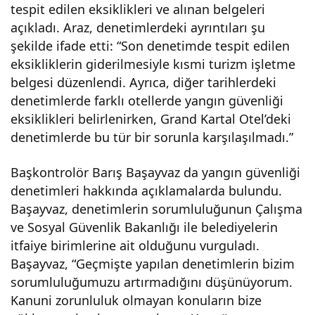
tespit edilen eksiklikleri ve alınan belgeleri
ta
açıkladı. Araz, denetimlerdeki ayrıntıları şu
şekilde ifade etti: “Son denetimde tespit edilen
yurt
eksikliklerin giderilmesiyle kısmi turizm işletme
belgesi düzenlendi. Ayrıca, diğer tarihlerdeki
dışı
denetimlerde farklı otellerde yangın güvenliği
eksiklikleri belirlenirken, Grand Kartal Otel’deki
çıkı
denetimlerde bu tür bir sorunla karşılaşılmadı.”
Başkontrolör Barış Başayvaz da yangın güvenliği
ş
denetimleri hakkında açıklamalarda bulundu.
Başayvaz, denetimlerin sorumluluğunun Çalışma
yas
ve Sosyal Güvenlik Bakanlığı ile belediyelerin
itfaiye birimlerine ait olduğunu vurguladı.
ağı
Başayvaz, “Geçmişte yapılan denetimlerin bizim
sorumluluğumuzu artırmadığını düşünüyorum.
Kanuni zorunluluk olmayan konuların bize