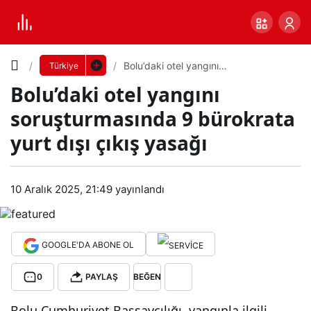
Yazı
Bolu’daki otel yangını
Türkiye
soruşturmasında 9 bürokrata yurt dışı
Bolu’daki otel yangını
çıkış yasağı
Boyutunu
soruşturmasında 9 bürokrata
Ayarla
yurt dışı çıkış yasağı
Bol
0
PAYLAŞ
u’da
10 Aralık 2025, 21:49
yayınlandı
Küçük
100%
Dev
ki
GOOGLE'DA ABONE OL
otel
Varsayılana
0
PAYLAŞ
BEĞEN
yan
dön
Bolu Cumhuriyet Başsavcılığı, yangınla ilgili