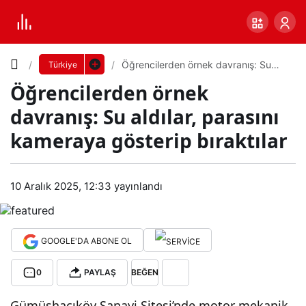
Yazı
Öğrencilerden örnek davranış: Su
Türkiye
aldılar, parasını kameraya gösterip
Öğrencilerden örnek
bıraktılar
Boyutunu
davranış: Su aldılar, parasını
Ayarla
kameraya gösterip bıraktılar
Öğr
0
PAYLAŞ
enci
10 Aralık 2025, 12:33
yayınlandı
Küçük
100%
Dev
lerd
GOOGLE'DA ABONE OL
en
Varsayılana
0
PAYLAŞ
BEĞEN
örn
dön
Gümüşhacıköy Sanayi Sitesi’nde motor mekanik