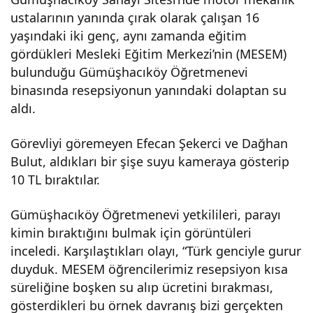
ustalarının yanında çırak olarak çalışan 16
ek
yaşındaki iki genç, aynı zamanda eğitim
gördükleri Mesleki Eğitim Merkezi’nin (MESEM)
davr
bulunduğu Gümüşhacıköy Öğretmenevi
binasında resepsiyonun yanındaki dolaptan su
anış
aldı.
: Su
Görevliyi göremeyen Efecan Şekerci ve Dağhan
Bulut, aldıkları bir şişe suyu kameraya gösterip
aldıl
10 TL bıraktılar.
Gümüşhacıköy Öğretmenevi yetkilileri, parayı
ar,
kimin bıraktığını bulmak için görüntüleri
inceledi. Karşılaştıkları olayı, “Türk genciyle gurur
para
duyduk. MESEM öğrencilerimiz resepsiyon kısa
süreliğine boşken su alıp ücretini bırakması,
sını
gösterdikleri bu örnek davranış bizi gerçekten