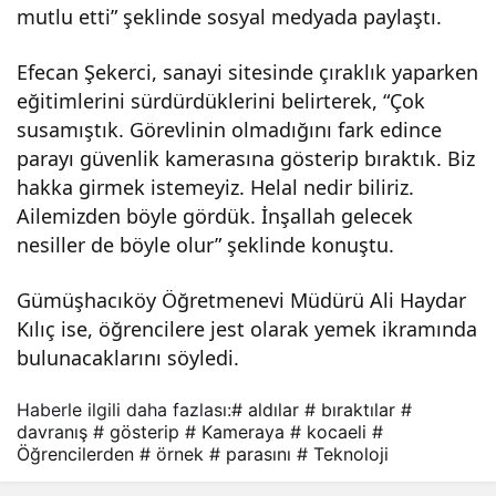
mutlu etti” şeklinde sosyal medyada paylaştı.
kam
Efecan Şekerci, sanayi sitesinde çıraklık yaparken
eray
eğitimlerini sürdürdüklerini belirterek, “Çok
susamıştık. Görevlinin olmadığını fark edince
a
parayı güvenlik kamerasına gösterip bıraktık. Biz
hakka girmek istemeyiz. Helal nedir biliriz.
gös
Ailemizden böyle gördük. İnşallah gelecek
nesiller de böyle olur” şeklinde konuştu.
teri
Gümüşhacıköy Öğretmenevi Müdürü Ali Haydar
Kılıç ise, öğrencilere jest olarak yemek ikramında
p
bulunacaklarını söyledi.
bıra
Haberle ilgili daha fazlası:
# aldılar
# bıraktılar
#
davranış
# gösterip
# Kameraya
# kocaeli
#
Öğrencilerden
# örnek
# parasını
# Teknoloji
ktıla