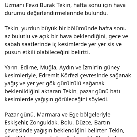
Uzmanı Fevzi Burak Tekin, hafta sonu için hava
ta
durumu değerlendirmelerinde bulundu.
bulu
Tekin, yurdun büyük bir bölümünde hafta sonu
az bulutlu ve açık bir hava beklendiğini, gece ve
sabah saatlerinde iç kesimlerde yer yer sis ve
tlu
pusun etkili olabileceğini belirtti.
hav
Yarın, Edirne, Muğla, Aydın ve İzmir’in güney
kesimleriyle, Edremit Körfezi çevresinde sağanak
a
yağış ve yer yer gök gürültülü sağanak
beklenildiğini aktaran Tekin, pazar günü batı
haki
kesimlerde yağışın görüleceğini söyledi.
m
Pazar günü, Marmara ve Ege bölgeleriyle
Eskişehir, Zonguldak, Bolu, Düzce, Bartın
olac
çevresinde yağışın beklendiğini belirten Tekin,