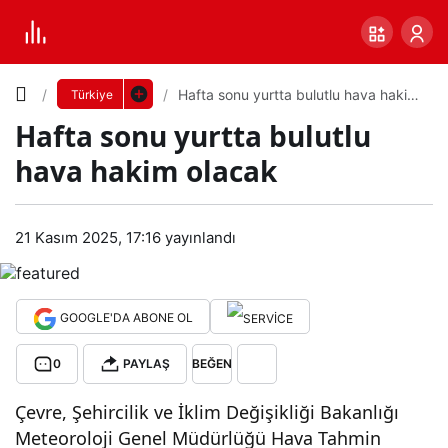
Yazı
Hafta sonu yurtta bulutlu hava hakim
Türkiye
olacak
Hafta sonu yurtta bulutlu
Boyutunu
hava hakim olacak
Ayarla
Haft
21 Kasım 2025, 17:16
yayınlandı
0
PAYLAŞ
a
Küçük
100%
Dev
son
GOOGLE'DA ABONE OL
0
PAYLAŞ
BEĞEN
u
Varsayılana
Çevre, Şehircilik ve İklim Değişikliği Bakanlığı
yurt
dön
Meteoroloji Genel Müdürlüğü Hava Tahmin