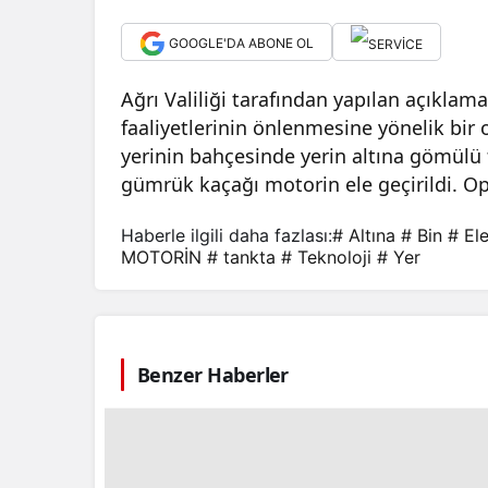
GOOGLE'DA ABONE OL
Ağrı Valiliği tarafından yapılan açıklam
faaliyetlerinin önlenmesine yönelik bir 
yerinin bahçesinde yerin altına gömülü f
gümrük kaçağı motorin ele geçirildi. Op
Haberle ilgili daha fazlası:
# Altına
# Bin
# El
MOTORİN
# tankta
# Teknoloji
# Yer
Benzer Haberler