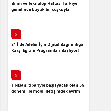
Bilim ve Teknoloji Haftası Türkiye
genelinde büyük bir coşkuyla
kutlandı: İşte Etkinlikler ve
Kutlamalar!
8
81 İlde Aileler İçin Dijital Bağımlılığa
Karşı Eğitim Programları Başlıyor!
9
1 Nisan itibariyle başlayacak olan 5G
dönemi ile mobil iletişimde devrim
başlıyor!