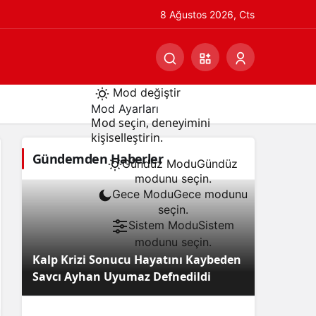
8 Ağustos 2026, Cts
Mod değiştir
Mod Ayarları
Mod seçin, deneyimini
kişiselleştirin.
Gündemden Haberler
Gündüz Modu
Gündüz
modunu seçin.
Gece Modu
Gece modunu
seçin.
Sistem Modu
Sistem
modunu seçin.
Kalp Krizi Sonucu Hayatını Kaybeden
Savcı Ayhan Uyumaz Defnedildi