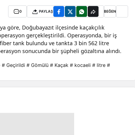
0
PAYLAŞ
BEĞEN
aya göre, Doğubayazıt ilçesinde kaçakçılık
operasyon gerçekleştirildi. Operasyonda, bir iş
iber tank bulundu ve tankta 3 bin 562 litre
erasyon sonucunda bir şüpheli gözaltına alındı.
e
# Geçirildi
# Gömülü
# Kaçak
# kocaeli
# litre
#