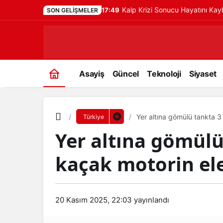
Kalp Krizi Sonucu Hayatını Ka
17:49
SON GELIŞMELER
Asayiş
Güncel
Teknoloji
Siyaset
Yer altına gömülü tankta 3 
Türkiye
Yer altına gömülü 
kaçak motorin ele
20 Kasım 2025, 22:03
yayınlandı