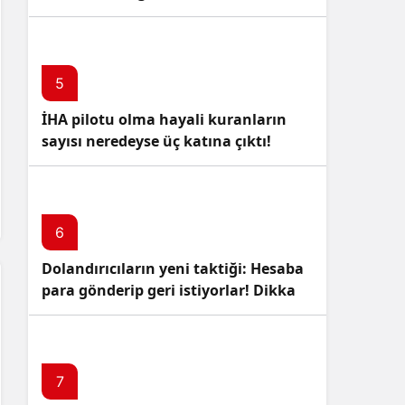
5
İHA pilotu olma hayali kuranların
sayısı neredeyse üç katına çıktı!
6
Dolandırıcıların yeni taktiği: Hesaba
para gönderip geri istiyorlar! Dikkat
Edin!
7