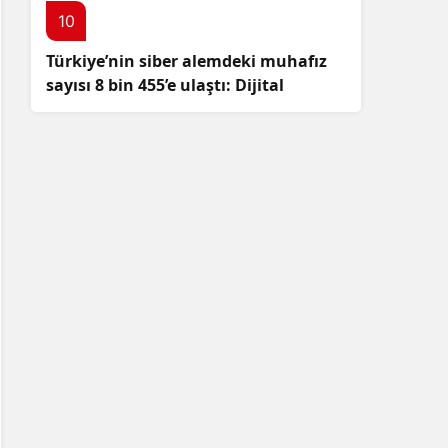
10
Türkiye’nin siber alemdeki muhafız
sayısı 8 bin 455’e ulaştı: Dijital
güvenliğimizi korumak için
çalışmalar artıyor!