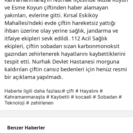
ve Esme Koyun çiftinden haber alamayan
sob
yakınları, evlerine gitti. Kırsal Eskiköy
Mahallesi’ndeki evde çiftin hareketsiz yattığı
ada
ihbarı üzerine olay yerine sağlık, jandarma ve
itfaiye ekipleri sevk edildi. 112 Acil Sağlık
n
ekipleri, çiftin sobadan sızan karbonmonoksit
gazından zehirlenerek hayatlarını kaybettiklerini
zehi
tespit etti. Nurhak Devlet Hastanesi morguna
kaldırılan çiftin cansız bedenleri için henüz resmi
rlen
bir açıklama yapılmadı.
Haberle ilgili daha fazlası:
# çift
# Hayatını
#
en
Kahramanmaraşta
# Kaybetti
# kocaeli
# Sobadan
#
Teknoloji
# zehirlenen
çift
hay
Benzer Haberler