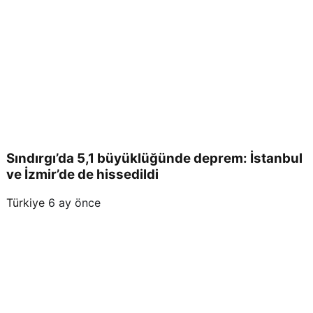
atını
kay
bett
i
Sındırgı’da 5,1 büyüklüğünde deprem: İstanbul
ve İzmir’de de hissedildi
Türkiye
6 ay önce