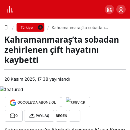
Yazı
Kahramanmaraş’ta sobadan
Türkiye
zehirlenen çift hayatını kaybetti
Kahramanmaraş’ta sobadan
Boyutunu
zehirlenen çift hayatını
Ayarla
kaybetti
Kah
0
PAYLAŞ
ram
20 Kasım 2025, 17:38
yayınlandı
Küçük
100%
Dev
anm
GOOGLE'DA ABONE OL
araş
Varsayılana
0
PAYLAŞ
BEĞEN
’ta
dön
Kahramanmaraş’ın Nurhak ilçesinde Musa Koyun