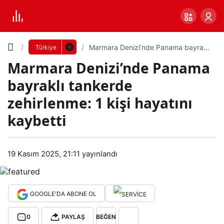
Yazı
Marmara Denizi’nde Panama bayraklı
Türkiye
tankerde zehirlenme: 1 kişi hayatını
Marmara Denizi’nde Panama
kaybetti
Boyutunu
bayraklı tankerde
Ayarla
zehirlenme: 1 kişi hayatını
Mar
kaybetti
0
PAYLAŞ
mar
Küçük
100%
Dev
19 Kasım 2025, 21:11
yayınlandı
a
Den
Varsayılana
GOOGLE'DA ABONE OL
izi’n
dön
0
PAYLAŞ
BEĞEN