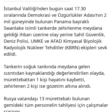
İstanbul Valiliği’nden bugün saat 17.30
de
sıralarında Demokrasi ve Özgürlükler Adası’nın 2
mil güneyinde bulunan Panama bayraklı
Pan
Swanlake isimli tankerde zehirlenme meydana
geldiği ihbarı üzerine olay yerine Sahil Güvenlik,
ama
Deniz Polisi, UMKE ve AFAD Kimyasal Biyolojik
Radyolojik Nükleer Tehditler (KBRN) ekipleri sevk
bayr
edildi.
aklı
Tankerin soğuk tankında meydana gelen
sızıntıdan kaynaklandığı değerlendirilen olayda,
tank
mürettebattan 1 kişi hayatını kaybetti,
zehirlenen 2 kişi ise gözetim altına alındı.
erde
Rusya vatandaşı 13 mürettebatı bulunan
gemideki tüm personelin tahliyesi için çalışmalar
zehi
sürüyor.