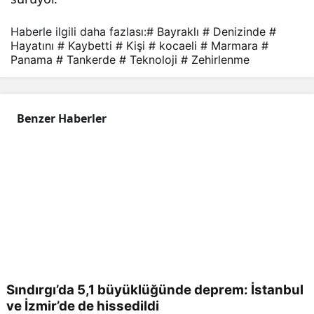
rlen
Haberle ilgili daha fazlası:
# Bayraklı
# Denizinde
#
Hayatını
# Kaybetti
# Kişi
# kocaeli
# Marmara
#
me:
Panama
# Tankerde
# Teknoloji
# Zehirlenme
1
Benzer Haberler
kişi
hay
atını
kay
bett
Sındırgı’da 5,1 büyüklüğünde deprem: İstanbul
ve İzmir’de de hissedildi