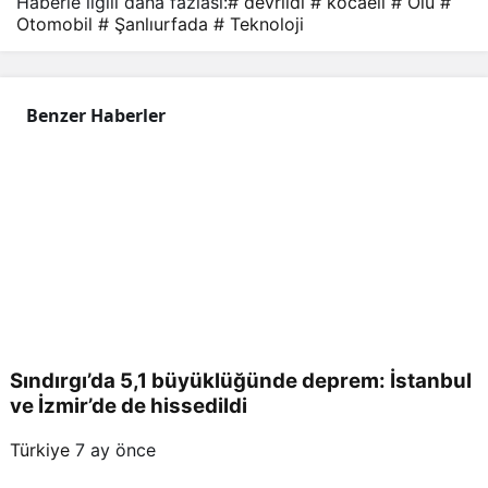
Haberle ilgili daha fazlası:
# devrildi
# kocaeli
# Ölü
#
Otomobil
# Şanlıurfada
# Teknoloji
Benzer Haberler
Sındırgı’da 5,1 büyüklüğünde deprem: İstanbul
ve İzmir’de de hissedildi
Türkiye
7 ay önce