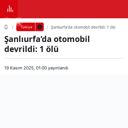
Yazı
Şanlıurfa’da otomobil devrildi: 1 ölü
Türkiye
Şanlıurfa’da otomobil
Boyutunu
devrildi: 1 ölü
Ayarla
Şanl
19 Kasım 2025, 01:00
yayınlandı
0
PAYLAŞ
ıurf
Küçük
100%
Dev
a’da
oto
Varsayılana
mob
dön