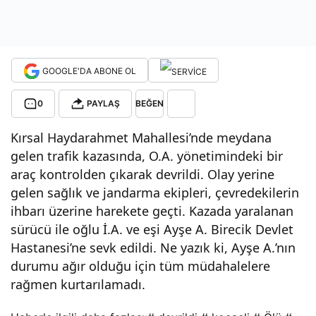
il
devr
GOOGLE'DA ABONE OL
ildi:
0
PAYLAŞ
BEĞEN
Kırsal Haydarahmet Mahallesi’nde meydana
1
gelen trafik kazasında, O.A. yönetimindeki bir
araç kontrolden çıkarak devrildi. Olay yerine
ölü
gelen sağlık ve jandarma ekipleri, çevredekilerin
ihbarı üzerine harekete geçti. Kazada yaralanan
sürücü ile oğlu İ.A. ve eşi Ayşe A. Birecik Devlet
Hastanesi’ne sevk edildi. Ne yazık ki, Ayşe A.’nın
durumu ağır olduğu için tüm müdahalelere
rağmen kurtarılamadı.