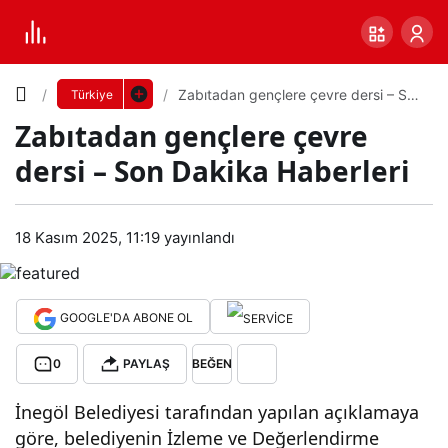
Yazı
Zabıtadan gençlere çevre dersi – Son
Türkiye
Dakika Haberleri
Zabıtadan gençlere çevre
Boyutunu
dersi – Son Dakika Haberleri
Ayarla
Zabı
18 Kasım 2025, 11:19
yayınlandı
0
PAYLAŞ
tada
Küçük
100%
Dev
n
GOOGLE'DA ABONE OL
0
PAYLAŞ
BEĞEN
gen
Varsayılana
İnegöl Belediyesi tarafından yapılan açıklamaya
çler
dön
göre, belediyenin İzleme ve Değerlendirme