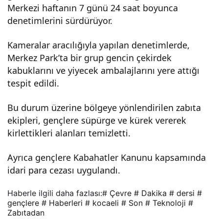
Merkezi haftanın 7 günü 24 saat boyunca
e
denetimlerini sürdürüyor.
çevr
Kameralar aracılığıyla yapılan denetimlerde,
Merkez Park’ta bir grup gencin çekirdek
kabuklarını ve yiyecek ambalajlarını yere attığı
e
tespit edildi.
ders
Bu durum üzerine bölgeye yönlendirilen zabıta
ekipleri, gençlere süpürge ve kürek vererek
i –
kirlettikleri alanları temizletti.
Son
Ayrıca gençlere Kabahatler Kanunu kapsamında
idari para cezası uygulandı.
Daki
Haberle ilgili daha fazlası:
# Çevre
# Dakika
# dersi
#
gençlere
# Haberleri
# kocaeli
# Son
# Teknoloji
#
ka
Zabıtadan