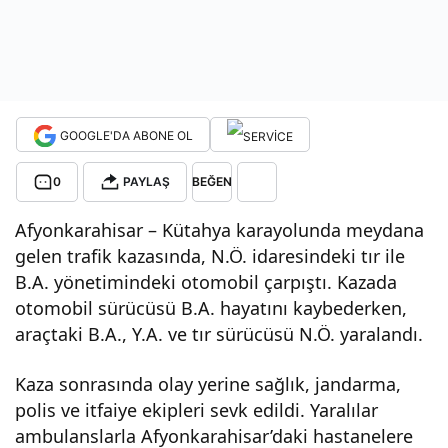
tır
ile
GOOGLE'DA ABONE OL
oto
0
PAYLAŞ
BEĞEN
mob
Afyonkarahisar – Kütahya karayolunda meydana
ilin
gelen trafik kazasında, N.Ö. idaresindeki tır ile
B.A. yönetimindeki otomobil çarpıştı. Kazada
otomobil sürücüsü B.A. hayatını kaybederken,
çarp
araçtaki B.A., Y.A. ve tır sürücüsü N.Ö. yaralandı.
ıştığ
Kaza sonrasında olay yerine sağlık, jandarma,
polis ve itfaiye ekipleri sevk edildi. Yaralılar
ı
ambulanslarla Afyonkarahisar’daki hastanelere