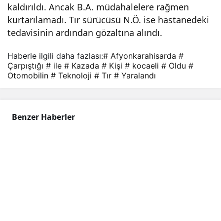
kaldırıldı. Ancak B.A. müdahalelere rağmen
kaz
kurtarılamadı. Tır sürücüsü N.Ö. ise hastanedeki
tedavisinin ardından gözaltına alındı.
ada
Haberle ilgili daha fazlası:
# Afyonkarahisarda
#
Çarpıştığı
# ile
# Kazada
# Kişi
# kocaeli
# Oldu
#
2
Otomobilin
# Teknoloji
# Tır
# Yaralandı
kişi
Benzer Haberler
öldü
, 2
kişi
yara