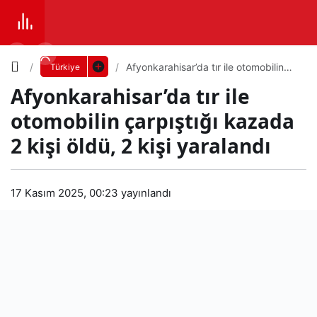
Yazı
Afyonkarahisar’da tır ile otomobilin
Türkiye
çarpıştığı kazada 2 kişi öldü, 2 kişi
Afyonkarahisar’da tır ile
yaralandı
Boyutunu
otomobilin çarpıştığı kazada
Ayarla
2 kişi öldü, 2 kişi yaralandı
Afy
0
PAYLAŞ
onk
17 Kasım 2025, 00:23
yayınlandı
Küçük
100%
Dev
arah
isar’
Varsayılana
da
dön