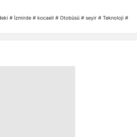
deki
# İzmirde
# kocaeli
# Otobüsü
# seyir
# Teknoloji
#