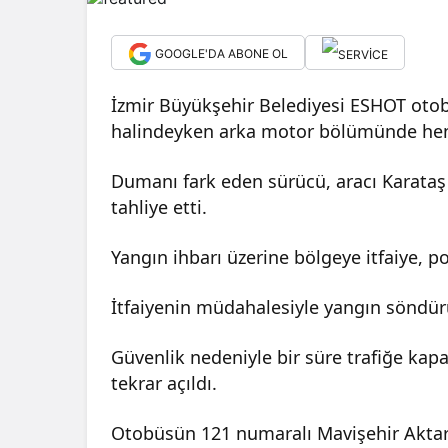
GOOGLE'DA ABONE OL
İzmir Büyükşehir Belediyesi ESHOT otob
halindeyken arka motor bölümünde henü
Dumanı fark eden sürücü, aracı Karataş
tahliye etti.
Yangın ihbarı üzerine bölgeye itfaiye, pol
İtfaiyenin müdahalesiyle yangın söndür
Güvenlik nedeniyle bir süre trafiğe kap
tekrar açıldı.
Otobüsün 121 numaralı Mavişehir Aktarm