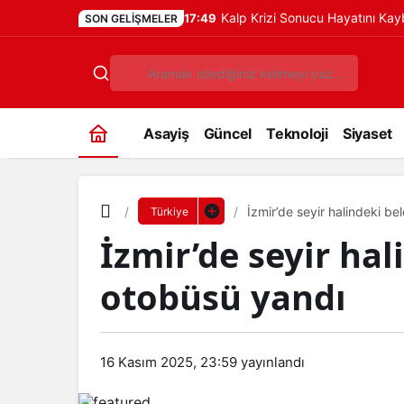
Kalp Krizi Sonucu Hayatını Ka
17:49
SON GELIŞMELER
Asayiş
Güncel
Teknoloji
Siyaset
İzmir’de seyir halindeki b
Türkiye
İzmir’de seyir hal
otobüsü yandı
16 Kasım 2025, 23:59
yayınlandı