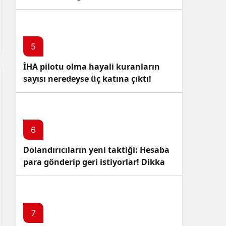
5
İHA pilotu olma hayali kuranların
sayısı neredeyse üç katına çıktı!
6
Dolandırıcıların yeni taktiği: Hesaba
para gönderip geri istiyorlar! Dikkat
Edin!
7