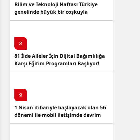
Bilim ve Teknoloji Haftası Türkiye
genelinde büyük bir coşkuyla
kutlandı: İşte Etkinlikler ve
Kutlamalar!
8
81 İlde Aileler İçin Dijital Bağımlılığa
Karşı Eğitim Programları Başlıyor!
9
1 Nisan itibariyle başlayacak olan 5G
dönemi ile mobil iletişimde devrim
başlıyor!