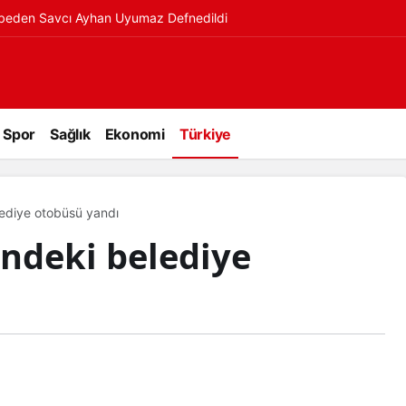
ybeden Savcı Ayhan Uyumaz Defnedildi
Spor
Sağlık
Ekonomi
Türkiye
elediye otobüsü yandı
indeki belediye