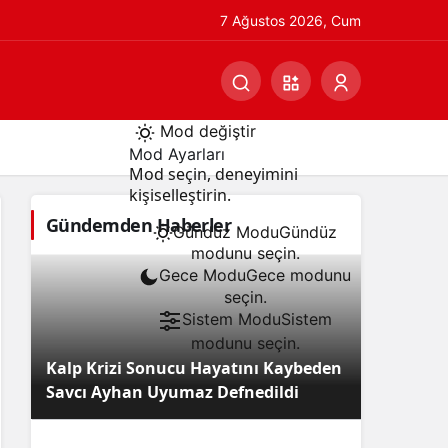
7 Ağustos 2026, Cum
Mod değiştir
Mod Ayarları
Mod seçin, deneyimini
kişiselleştirin.
Gündemden Haberler
Gündüz Modu
Gündüz
modunu seçin.
Gece Modu
Gece modunu
seçin.
Sistem Modu
Sistem
modunu seçin.
Kalp Krizi Sonucu Hayatını Kaybeden
Savcı Ayhan Uyumaz Defnedildi