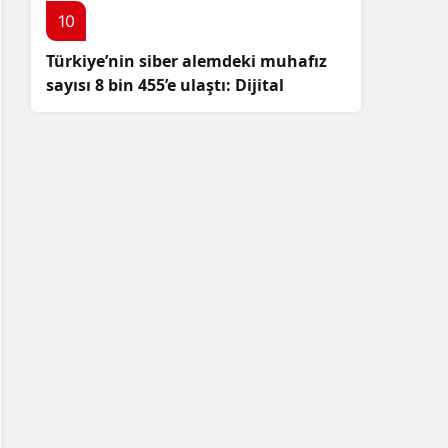
10
Türkiye’nin siber alemdeki muhafız
sayısı 8 bin 455’e ulaştı: Dijital
güvenliğimizi korumak için
çalışmalar artıyor!